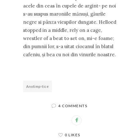
acele din ceas în cupele de argint- pe noi
s-au suspus maroniile mănuşi, găurile
negre si pânza viespilor dungate. Helloed
stopped in a middle, rely on a cage,
wrestler of a beat to set on, mi-e foame;
din pumnii lor, s-a uitat ciocanul în blatul
cafeniu, şi bea cu noi din vinurile noastre.
Anotimp-tice
4 COMMENTS
0 LIKES