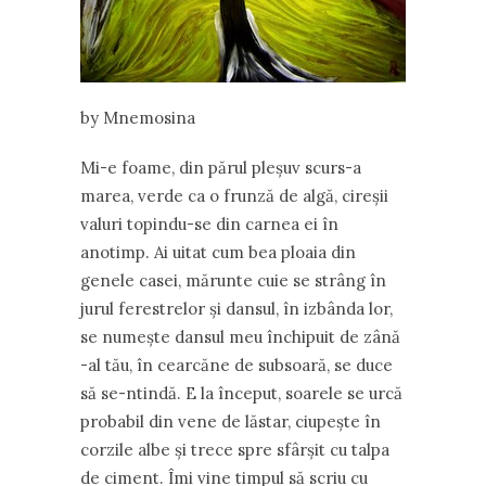
by Mnemosina
Mi-e foame, din părul pleşuv scurs-a
marea, verde ca o frunză de algă, cireşii
valuri topindu-se din carnea ei în
anotimp. Ai uitat cum bea ploaia din
genele casei, mărunte cuie se strâng în
jurul ferestrelor şi dansul, în izbânda lor,
se numeşte dansul meu închipuit de zână
-al tău, în cearcăne de subsoară, se duce
să se-ntindă. E la început, soarele se urcă
probabil din vene de lăstar, ciupeşte în
corzile albe şi trece spre sfârşit cu talpa
de ciment. Îmi vine timpul să scriu cu