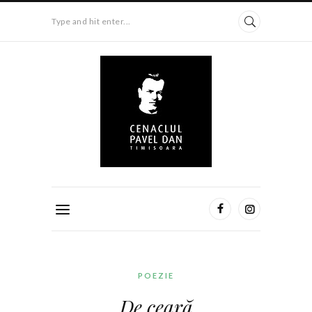
Type and hit enter...
POEZIE
De ceară