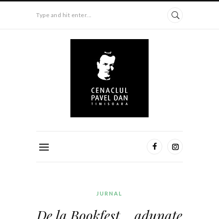
Type and hit enter...
JURNAL
De la Bookfest… adunate