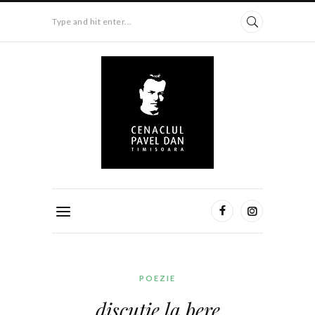
Type and hit enter...
POEZIE
discuţie la bere