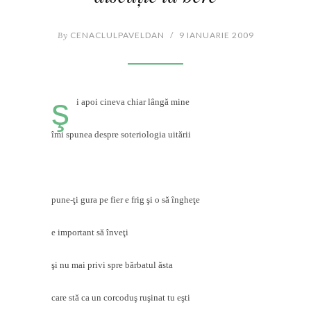
By
CENACLULPAVELDAN
/
9 IANUARIE 2009
ş
i apoi cineva chiar lângă mine
îmi spunea despre soteriologia uitării
pune-ţi gura pe fier e frig şi o să îngheţe
e important să înveţi
şi nu mai privi spre bărbatul ăsta
care stă ca un corcoduş ruşinat tu eşti