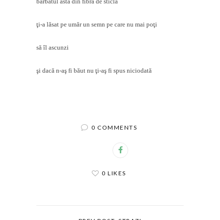
bărbatul ăsta din fibră de sticlă
ţi-a lăsat pe umăr un semn pe care nu mai poţi
să îl ascunzi
şi dacă n-aş fi băut nu ţi-aş fi spus niciodată
0 COMMENTS
0 LIKES