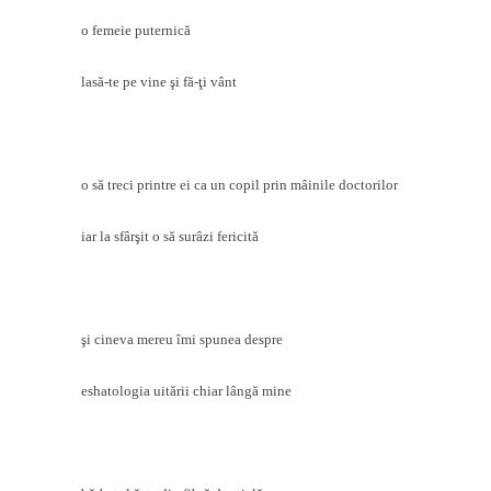
o femeie puternică
lasă-te pe vine şi fă-ţi vânt
o să treci printre ei ca un copil prin mâinile doctorilor
iar la sfârşit o să surâzi fericită
şi cineva mereu îmi spunea despre
eshatologia uitării chiar lângă mine