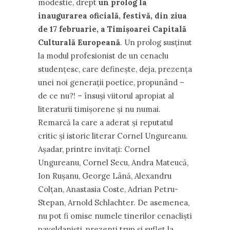
modestie, drept
un prolog la
inaugurarea oficială, festivă, din ziua
de 17 februarie, a Timișoarei Capitală
Culturală Europeană
. Un prolog susținut
la modul profesionist de un cenaclu
studențesc, care definește, deja, prezența
unei noi generații poetice, propunând –
de ce nu?! – însuși viitorul apropiat al
literaturii timișorene și nu numai.
Remarcă la care a aderat și reputatul
critic și istoric literar Cornel Ungureanu.
Așadar, printre invitați: Cornel
Ungureanu, Cornel Secu, Andra Mateucă,
Ion Rușanu, George Lână, Alexandru
Colțan, Anastasia Coste, Adrian Petru-
Stepan, Arnold Schlachter. De asemenea,
nu pot fi omise numele tinerilor cenacliști
paveldaniști, prezenți trup și suflet la