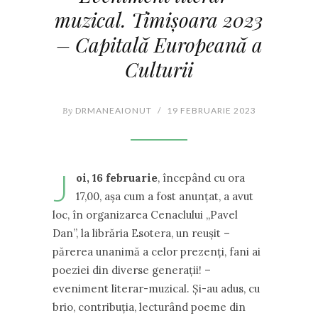
muzical. Timișoara 2023
– Capitală Europeană a
Culturii
By
DRMANEAIONUT
/
19 FEBRUARIE 2023
J
oi, 16 februarie
, începând cu ora
17,00, aşa cum a fost anunţat, a avut
loc, în organizarea Cenaclului ,,Pavel
Dan”, la librăria Esotera, un reuşit –
părerea unanimă a celor prezenți, fani ai
poeziei din diverse generații! –
eveniment literar-muzical. Și-au adus, cu
brio, contribuția, lecturând poeme din