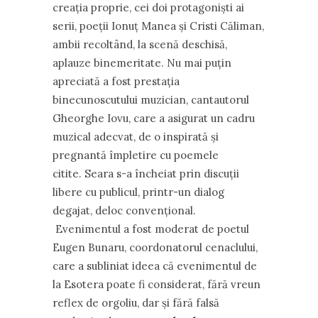
creația proprie, cei doi protagoniști ai
serii, poeții Ionuț Manea și Cristi Căliman,
ambii recoltând, la scenă deschisă,
aplauze binemeritate. Nu mai puțin
apreciată a fost prestația
binecunoscutului muzician, cantautorul
Gheorghe Iovu, care a asigurat un cadru
muzical adecvat, de o inspirată și
pregnantă împletire cu poemele
citite. Seara s-a încheiat prin discuții
libere cu publicul, printr-un dialog
degajat, deloc convențional.
Evenimentul a fost moderat de poetul
Eugen Bunaru, coordonatorul cenaclului,
care a subliniat ideea că evenimentul de
la Esotera poate fi considerat, fără vreun
reflex de orgoliu, dar și fără falsă