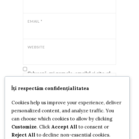
EMAIL
*
WEBSITE
Salvează-mi numele, emailul și site-ul
web în acest navigator pentru data
COMMENT
*
Îți respectăm confidențialitatea
viitoare când o să comentez.
Cookies help us improve your experience, deliver
personalized content, and analyze traffic. You
can choose which cookies to allow by clicking
Customize
. Click
Accept All
to consent or
Reject All
to decline non-essential cookies.