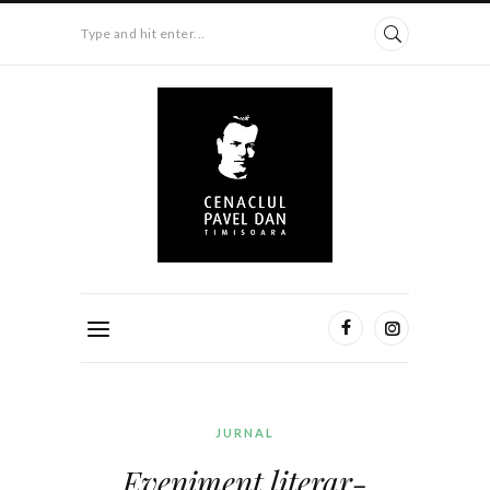
Type and hit enter...
JURNAL
Eveniment literar-