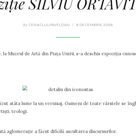
ziţie SILVIU ORTAV
By
CENACLULPAVELDAN
/
8 DECEMBRIE 2008
, la Muzeul de Artă din Piaţa Unirii, s-a deschis expoziţia cunoscu
ut atâta lume la un vernisaj. Oameni de toate vârstele se îngh
rtişti, teologi.
tă aglomeraţie a făcut dificilă ascultarea discursurilor.