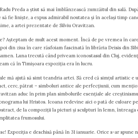
 Radu Preda a ştiut să mai îmblânzească zumzăitul din sală. Du
se să fie linişte, a expus admirabil noutatea şi în acelaşi timp can
ime, a artei prezentate de Silviu Oravitzan.
ne? Aşteptam de mult acest moment. Încă de pe vremea în car
Apoi din ziua în care răsfoiam fascinată în librăria Deisis din Sibi
umen. Luna trecută când priveam iconostasul din Cluj, evidenţi
eam că în Timişoara expoziţia era în lucru.
le mă ajută să simt teandria artei. Să cred că simţul artistic e 
ct, cerc, pătrat – simboluri antice ale perfecţiunii, cum menţi
 Oravitzan aduc în prim plan simbolurile esenţiale ale creştinismu
monograma lui Hristos. Icoana redevine aici o pată de culoare p
bstract, de la compoziţii la picturi şi sculpturi în lemn, întreag
mplitatea frumosului.
c! Expoziţia e deschisă până în 31 ianuarie. Orice s-ar spune n