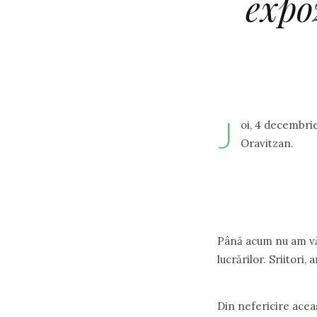
expo
J
oi, 4 decembrie
Oravitzan.
Până acum nu am văz
lucrărilor. Sriitori, a
Din nefericire aceas