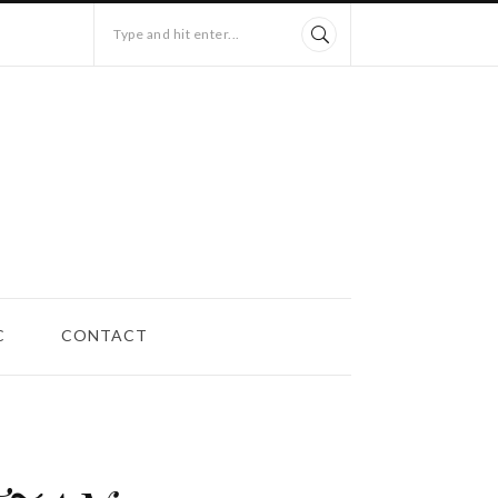
Type and hit enter...
C
CONTACT