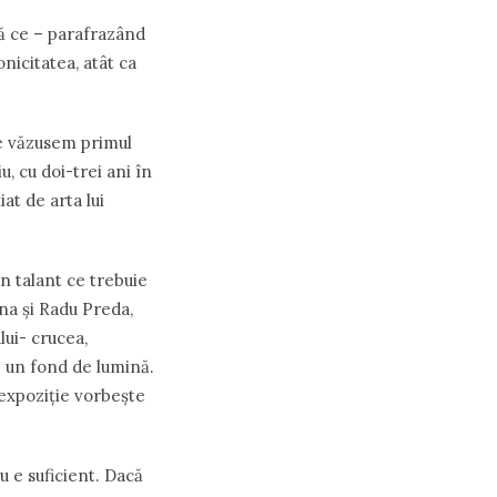
pă ce – parafrazând
onicitatea, atât ca
e văzusem primul
u, cu doi-trei ani în
at de arta lui
un talant ce trebuie
ona şi Radu Preda,
lui- crucea,
e un fond de lumină.
a expoziţie vorbeşte
u e suficient. Dacă