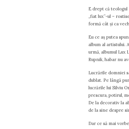
E drept că teologul
„fiat lux”-ul – rosti
formă cât şi ca vech
Eu ce aş putea spu
album al artistului. 
urmă, albumul Lux L
Rupnik, habar nu av
Lucrările domniei sa
dublat. Pe lângă pun
lucrările lui Silviu
prescura, potirul, 
De la decorativ la a
de la sine despre si
Dar ce să mai vorbes