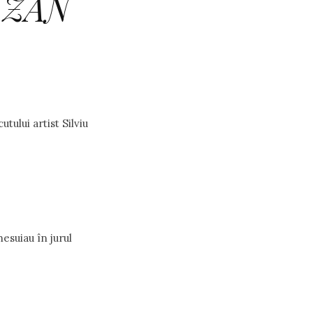
ITZAN
tului artist Silviu
esuiau în jurul