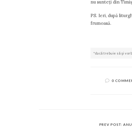
nu sunteţi din Timiş
PS. Ieri, după liturg
frumoasă.
"dacă trebuie să şi vor
0 COMME
PREV POST: AN