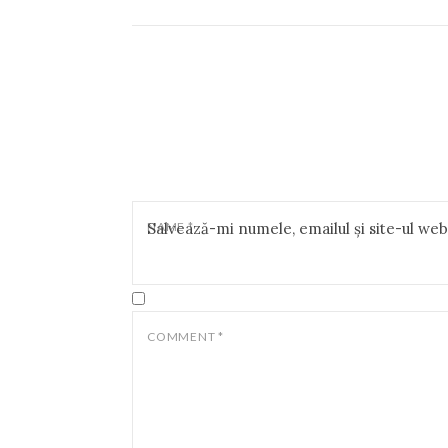
NAME
Salvează-mi numele, emailul și site-ul we
*
COMMENT
*