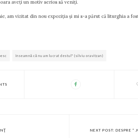
oara aveţi un motiv serios să veniţi.
hie, am vizitat din nou expoziţia şi mi s-a părut că liturghia a fo
besc
înseamnă că nu am lucrat destul" (silviu oravitzan)
NTS
UNŢ
NEXT POST: DESPRE ” 