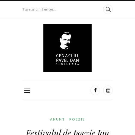
Type and hit enter...
ANUNT
POEZIE
Festivalul de poezie Ion