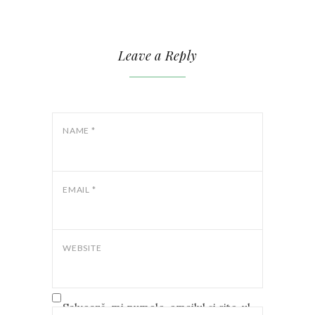
Leave a Reply
NAME
*
EMAIL
*
WEBSITE
Salvează-mi numele, emailul și site-ul