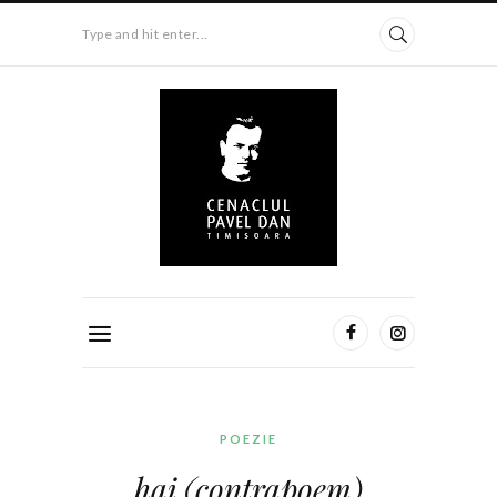
Type and hit enter...
POEZIE
hai (contrapoem)