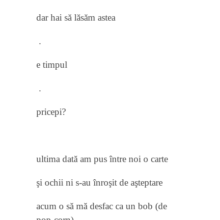
dar hai să lăsăm astea
.
e timpul
.
pricepi?
ultima dată am pus între noi o carte
şi ochii ni s-au înroşit de aşteptare
acum o să mă desfac ca un bob (de
pop-corn)