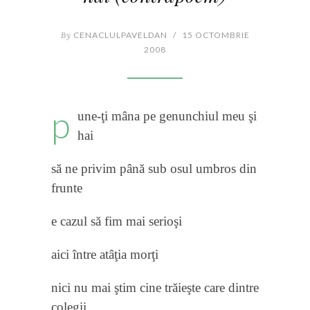
By
CENACLULPAVELDAN
/
15 OCTOMBRIE
2008
p
une-ţi mâna pe genunchiul meu şi
hai
să ne privim până sub osul umbros din
frunte
e cazul să fim mai serioşi
aici între atâţia morţi
nici nu mai ştim cine trăieşte care dintre
colegii