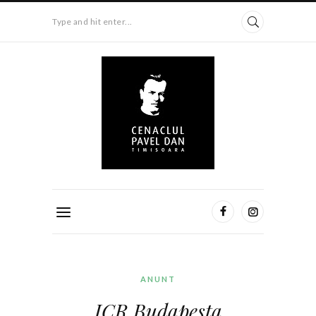
Type and hit enter...
ANUNT
ICR Budapesta