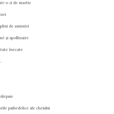
ntr-o zi de martie
enei
 plini de amintiri
mé și apollinaire
ătate înecate
.
pilepsie
orile psihedelice ale cheiului