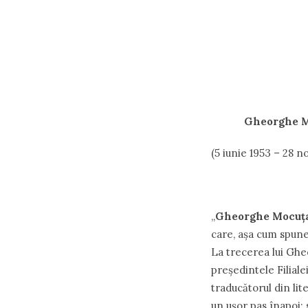
Gheorghe 
(5 iunie 1953 – 28 n
,,
Gheorghe Mocuţ
care, aşa cum spune
La trecerea lui Ghe
preşedintele Filialei
traducătorul din li
un uşor pas înapoi: s