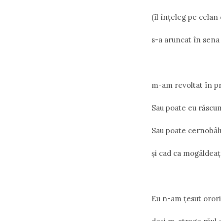
(îl înțeleg pe celan
s-a aruncat în sena 
m-am revoltat în pr
Sau poate eu răscu
Sau poate cernobâlu
și cad ca mogâldeaț
Eu n-am țesut orori