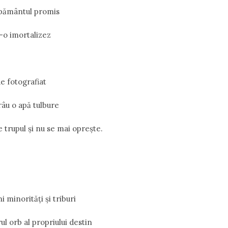
 pământul promis
-o imortalizez
e fotografiat
râu o apă tulbure
e trupul și nu se mai oprește.
i minorități și triburi
l orb al propriului destin