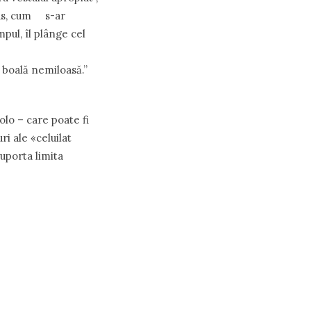
 sus, cum s-ar
mpul, îl plânge cel
 boală nemiloasă.”
olo – care poate fi
ri ale «celuilat
suporta limita