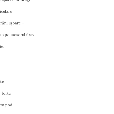
iculare
r răni uşoare –
dun pe mosorul firav
ie.
ate
 forță
est pod