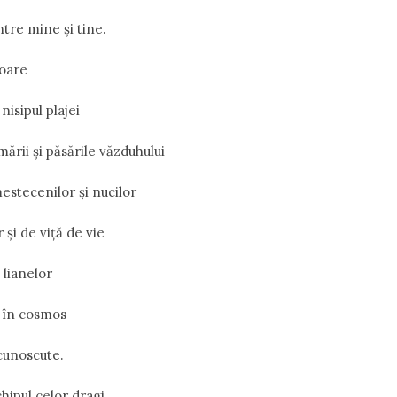
ntre mine şi tine.
oare
isipul plajei
mării şi păsările văzduhului
estecenilor şi nucilor
 şi de viţă de vie
 lianelor
e în cosmos
cunoscute.
hipul celor dragi