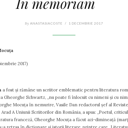
In memoriam
By
ANASTASIACOSTE
/
1 DECEMBRIE 2017
Mocuța
oiembrie 2017)
a
a fost şi rămâne un scriitor emblematic pentru literatura r
a Gheorghe Schwartz, „nu poate fi înlocuit cu nimeni şi cu nimi
orghe Mocuţa în nemurire, Vasile Dan redactorul şef al Revist
 Arad A Uniunii Scriitorilor din România, a spus: „Poetul, criticul 
teratura franceză, Gheorghe Mocuţa a făcut azi-dimineaţă (marţi
-a retras în dicţionare şi istorii literare, printre care „Literatu