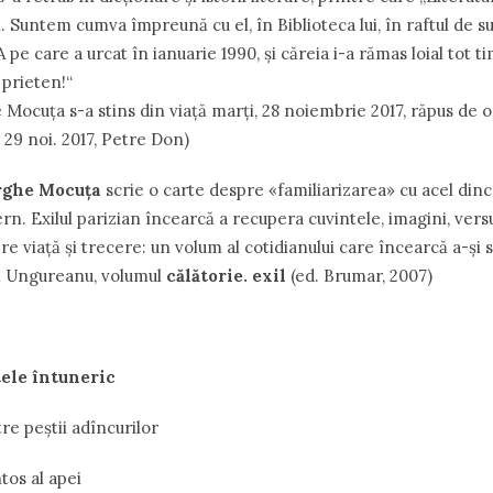
şi. Suntem cumva împreună cu el, în Biblioteca lui, în raftul de
pe care a urcat în ianuarie 1990, şi căreia i-a rămas loial tot ti
 prieten!“
 Mocuţa s-a stins din viaţă marţi, 28 noiembrie 2017, răpus de o
, 29 noi. 2017, Petre Don)
ghe Mocuța
scrie o carte despre «familiarizarea» cu acel dinc
fern. Exilul parizian încearcă a recupera cuvintele, imagini, versu
re viață și trecere: un volum al cotidianului care încearcă a-și 
el Ungureanu, volumul
călătorie. exil
(ed. Brumar, 2007)
tele întuneric
tre peştii adîncurilor
os al apei