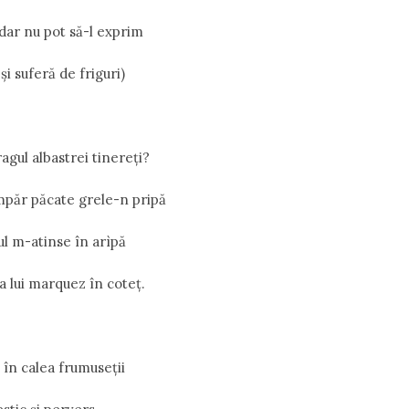
 dar nu pot să-l exprim
și suferă de friguri)
agul albastrei tinereți?
mpăr păcate grele-n pripă
l m-atinse în arìpă
a lui marquez în coteț.
 în calea frumuseții