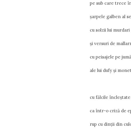
pe sub care trece î
șarpele galben al s
cu solzii lui murdari
și versuri de mallar
cu peisajele pe jum
ale lui dufy și monet
cu fălcile încleștate
ca într-o criză de e
rup cu dinții din cul