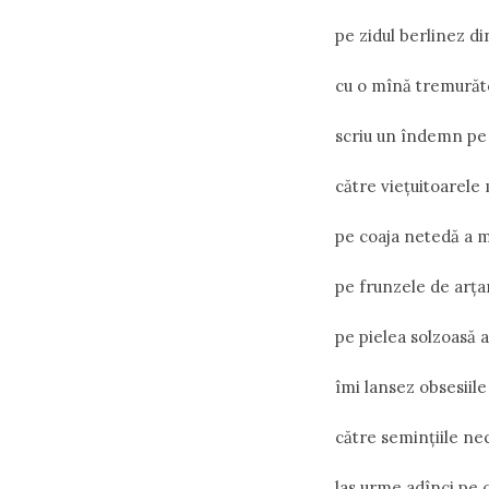
pe zidul berlinez di
cu o mînă tremurăt
scriu un îndemn pe n
către vieţuitoarele 
pe coaja netedă a m
pe frunzele de arţar
pe pielea solzoasă a
îmi lansez obsesiil
către seminţiile ne
las urme adînci pe c