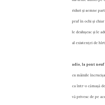
riduri şi semne part
praf în ochi şi chia
le desluşesc şi le a
al existenţei de hîrt
adio, la pont neuf
cu mâinile încruciș
ca într-o cămașă de
vă privesc de pe ac