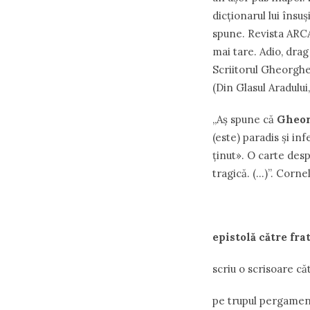
dicţionarul lui însu
spune. Revista ARCA 
mai tare. Adio, drag
Scriitorul Gheorghe
(Din Glasul Aradului
,,Aș spune că
Gheor
(este) paradis și in
ținut». O carte desp
tragică. (…)”. Corn
epistolă către fra
scriu o scrisoare că
pe trupul pergament