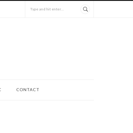
Type and hit enter...
C
CONTACT