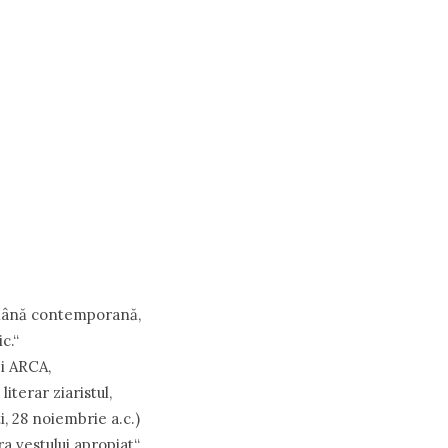
omână contemporană,
c.“
ei ARCA,
literar ziaristul,
, 28 noiembrie a.c.)
ra vestului apropiat“,