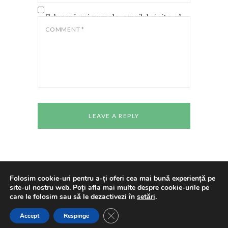
Salvează-mi numele, emailul și site-ul
web în acest navigator pentru data
COMMENT
*
viitoare când o să comentez.
Folosim cookie-uri pentru a-ți oferi cea mai bună experiență pe
site-ul nostru web. Poți afla mai multe despre cookie-urile pe
Copyright © 2024 All rights reserved
Casa de
care le folosim sau să le dezactivezi în
setări
.
Cultură a Studenților Timișoara
Made With
Love By
Cenaclul "Pavel Dan"
CLOSE GDPR COOKIE BANNE
Accept
Respinge