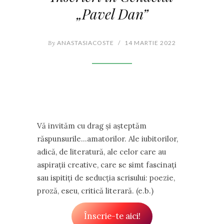
„Pavel Dan”
By
ANASTASIACOSTE
/
14 MARTIE 2022
Vă invităm cu drag și așteptăm
răspunsurile…amatorilor. Ale iubitorilor,
adică, de literatură, ale celor care au
aspirații creative, care se simt fascinați
sau ispitiți de seducția scrisului: poezie,
proză, eseu, critică literară. (e.b.)
Înscrie-te aici!