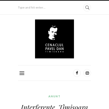
Type and hit enter...
ANUNT
Interferenţe. Timişoara