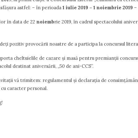
sfăşura astfel: – în perioada
1 iulie 2019 – 1 noiembrie 2019
–
lor în data de 22
noiemb
rie 2019, în cadrul spectacolului anive
ţi pozitiv provocării noastre de a participa la concursul litera
uporta cheltuielile de cazare şi masă pentru premianții concursu
tacolul destinat aniversării, „50 de ani-CCS”.
vitații vă trimitem: regulamentul și declaraţia de consimţămân
 cu caracter personal.
g!