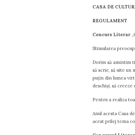
CASA
DE
CULTUR
R
EGUL
AMENT
Concurs
Literar
„
Stimularea preocupăr
Dorim să amintim tin
să scrie, să uite un
puțin din lumea virt
deschişi, să creeze 
Pentru a realiza toa
Anul acesta Casa de 
acest prilej tema c