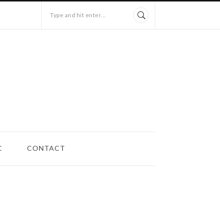
Type and hit enter...
C
CONTACT