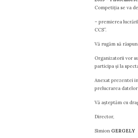
Competiția se va de
– premierea lucrări
CCS”.
Vă rugăm să răspunde
Organizatorii vor s
participa și la spec
Anexat prezentei in
prelucrarea datelor
Vă așteptăm cu dra
Director,
Simion
GERGELY