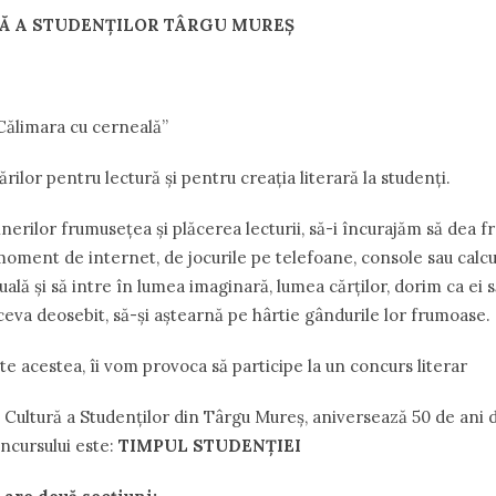
Ă
A
STUDENȚILOR
TÂRGU
MUREŞ
Călimara cu cerneală”
ilor pentru lectură și pentru creația literară la studenţi.
erilor frumusețea și plăcerea lecturii, să-i încurajăm să dea frâu
 moment de internet, de jocurile pe telefoane, console sau calcu
uală și să intre în lumea imaginară, lumea cărților, dorim ca ei s
ceva deosebit, să-și aștearnă pe hârtie gândurile lor frumoase.
te acestea, îi vom provoca să participe la un concurs literar
Cultură a Studenților din Târgu Mureş, aniversează 50 de ani de
oncursului este:
TIMPUL STUDENȚIEI