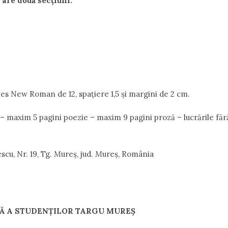
r
are
două
secţiuni
:
mes New Roman de 12, spațiere 1,5 şi margini de 2 cm.
– maxim 5 pagini poezie – maxim 9 pagini proză – lucrările făr
scu, Nr. 19, Tg.
M
ureș, jud.
M
ureş, România
RĂ
A
STUDENȚILOR
TARGU
MUREŞ