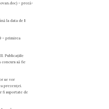
ovan.doc) – proză-
ână la data de
1
9 – primirea
I. Publicațiile
 concurs să fie
or se vor
ea prezenței.
r fi suportate de