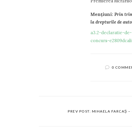
Premierea lucrărilor
Mențiuni:
Prin trim
la drepturile de auto
a3.2-declaratie-de
concurs-e2809dcal
0 COMME
PREV POST: MIHAELA FARCAȘ 