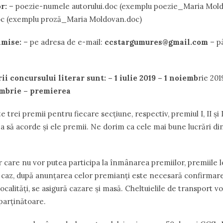
or
:
– poezie-numele autorului.doc (exemplu poezie_Maria Mold
oc (exemplu proză_Maria Moldovan.doc)
rimise:
– pe adresa de e-mail:
ccstargumures@gmail.com
– p
rii concursului
literar
sunt
:
–
1
iulie
2019
–
1
noiemb
rie 201
mbrie
–
premierea
e trei premii pentru fiecare secțiune, respectiv, premiul I, II și II
a să acorde și ele premii. Ne dorim ca cele mai bune lucrări din
r care nu vor putea participa la înmânarea premiilor, premiile l
st caz, după anunțarea celor premianți este necesară confirmar
localități, se asigură cazare şi masă. Cheltuielile de transport vo
parținătoare.