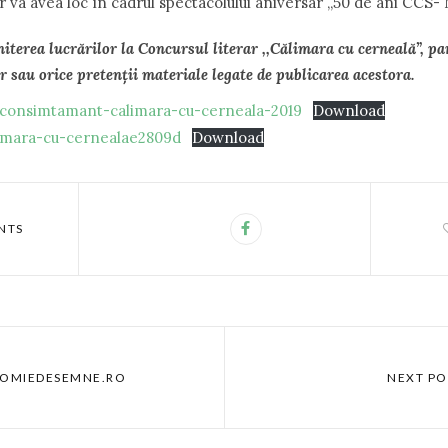
 va avea loc în cadrul spectacolului aniversar ,,50 de ani CCS- 
iterea lucrărilor la Concursul literar ,,Călimara cu cerneală”, pa
r sau orice pretenții materiale legate de publicarea acestora.
-consimtamant-calimara-cu-cerneala-2019
Download
imara-cu-cernealae2809d
Download
NTS
– OMIEDESEMNE.RO
NEXT PO