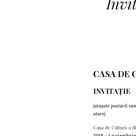
Invi
CASA DE 
INVITAȚIE
(atașate postării su
atare)
Casa de Cultură a S
2019 – 1 noiembrie