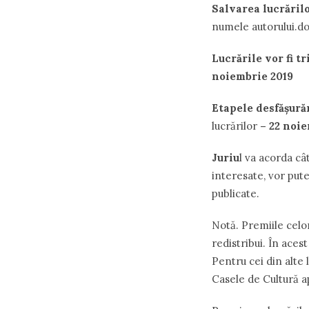
Sal
varea
lucrăril
numele autorului.d
Lucrările vor fi t
noiembrie 2019
Etapele
desfăşură
lucrărilor
–
22
noie
Juriu
l va acorda cât
interesate, vor pute
publicate.
Notă. Premiile celo
redistribui. În ace
Pentru cei din alte 
Casele de Cultură a