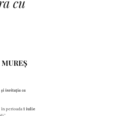
ra cu
U MUREŞ
și invitația ca
ă în perioada
1 iulie
lă”.