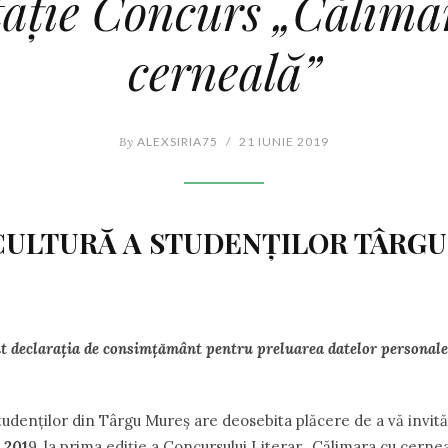
tație Concurs „Călima
cerneală”
By
ALEXSIRIA75
/
21 IUNIE 2019
CULTURĂ A STUDENȚILOR TÂRG
nt declarația de consimțământ pentru preluarea datelor personale 
tudenților din Târgu Mureş are deosebita plăcere de a vă invit
 201
9, la prima ediție a Concursului Literar „Călimara cu cernea