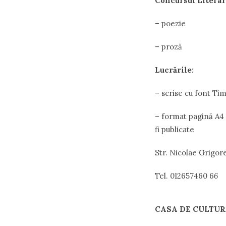
Concursul
Litera
– poezie
– proză
Lucrările
:
– scrise cu font Ti
– format pagină A4 
fi publicate
Str. Nicolae Grigore
Tel. 012657460 6
6
CASA
DE
CULTU