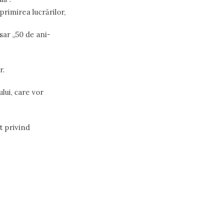
 primirea lucrărilor,
rsar „50 de ani-
r.
lui, care vor
t privind