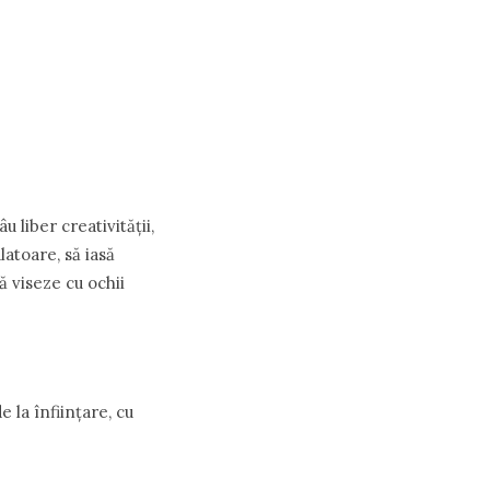
 liber creativității,
latoare, să iasă
ă viseze cu ochii
 la înființare, cu