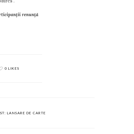
Mures”.
rticipanții renunță
0 LIKES
ST: LANSARE DE CARTE