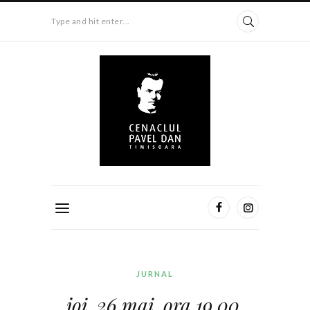
Type and hit enter...
JURNAL
joi, 26 mai, ora 19.00,