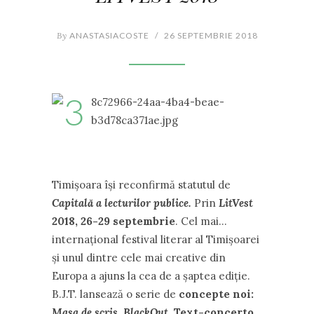
By
ANASTASIACOSTE
/
26 SEPTEMBRIE 2018
Timișoara își reconfirmă statutul de
Capitală a lecturilor publice.
Prin
LitVest
2018, 26-29 septembrie
. Cel mai…
internațional festival literar al Timișoarei
și unul dintre cele mai creative din
Europa a ajuns la cea de a șaptea ediție.
B.J.T. lansează o serie de
concepte noi:
Masa de scris, BlackOut.
Text-concerto