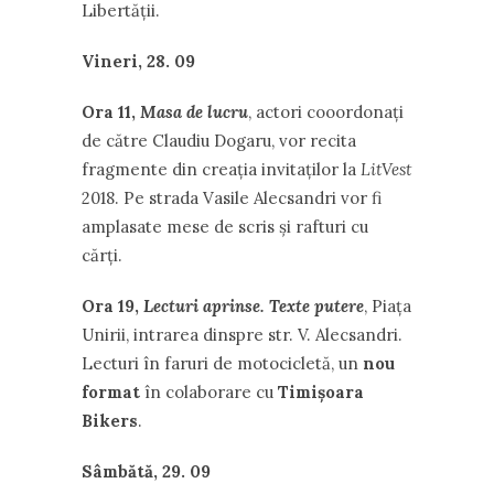
Libertății.
Vineri, 28. 09
Ora 11,
Masa de lucru
, actori cooordonați
de către Claudiu Dogaru, vor recita
fragmente din creația invitaților la
LitVest
2018. Pe strada Vasile Alecsandri vor fi
amplasate mese de scris și rafturi cu
cărți.
Ora 19,
Lecturi aprinse. Texte putere
, Piața
Unirii, intrarea dinspre str. V. Alecsandri.
Lecturi în faruri de motocicletă, un
nou
format
în colaborare cu
Timișoara
Bikers
.
Sâmbătă, 29. 09