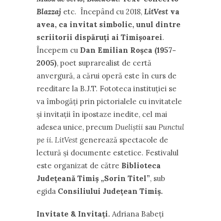
Blazzaj
etc. Începând cu 2018,
LitVest
va
avea, ca invitat simbolic, unul dintre
scriitorii dispăruți ai Timișoarei
.
Începem cu
Dan Emilian Roșca (1957-
2005)
, poet suprarealist de certă
anvergură, a cărui operă este în curs de
reeditare la B.J.T. Fototeca instituției se
va îmbogăți prin pictorialele cu invitatele
și invitații în ipostaze inedite, cel mai
adesea unice, precum
Dueliștii
sau
Punctul
pe ii.
LitVest
generează spectacole de
lectură și documente estetice. Festivalul
este organizat de către
Biblioteca
Județeană Timiș „Sorin Titel”
, sub
egida
Consiliului Județean Timiș.
Invitate & Invitați.
Adriana Babeți