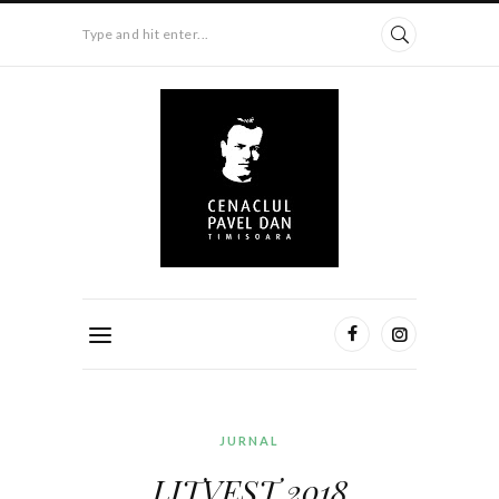
Type and hit enter...
JURNAL
LITVEST 2018