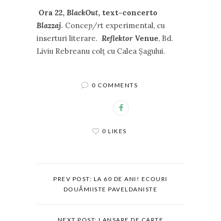
Ora 22,
BlackOut
, text-concerto
Blazzaj
. Conce
p/r
t experimental, cu
inserturi literare.
Reflektor
Venue
, Bd.
Liviu Rebreanu colț cu Calea Șagului.
0 COMMENTS
0 LIKES
PREV POST: LA 60 DE ANI! ECOURI
DOUĂMIISTE PAVELDANISTE
NEXT POST: LANSARE DE CARTE