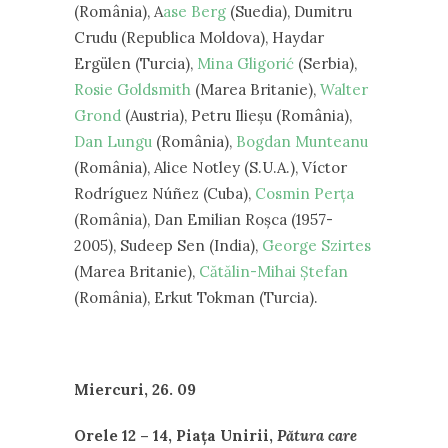
(România), A
ase Berg
(Suedia), Dumitru
Crudu (Republica Moldova), Haydar
Ergülen (Turcia),
Mina Gligorić
(Serbia),
Rosie Goldsmith
(Marea Britanie),
Walter
Grond
(Austria), Petru Ilieșu (România),
Dan Lungu
(România),
Bogdan Munteanu
(România), Alice Notley (S.U.A.), Víctor
Rodríguez Núñez (Cuba),
Cosmin Perța
(România), Dan Emilian Roșca (1957-
2005), Sudeep Sen (India),
George Szirtes
(Marea Britanie),
Cătălin-Mihai Ștefan
(România), Erkut Tokman (Turcia).
Miercuri, 26. 09
Orele 12 – 14, Piața Unirii,
Pătura care