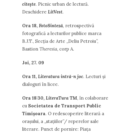
citește
. Picnic urban de lectură.
Deschidere
LitVest
.
Ora 18,
FotoSinteză
,
retrospectivă
fotografică a lecturilor publice marca
B.J.T., Secția de Arte „Deliu Petroiu”,
Bastion
Theresia
, corp A.
Joi, 27. 09
Ora 11,
Literatura intră-n joc
. Lecturi și
dialoguri în licee.
Ora 18:30,
LiteraTura TM
, în colaborare
cu
Societatea de Transport Public
Timișoara
. O redescoperire literară a
orașului, a „stațiilor”/ reperelor sale
literare. Punct de pornire: Piața