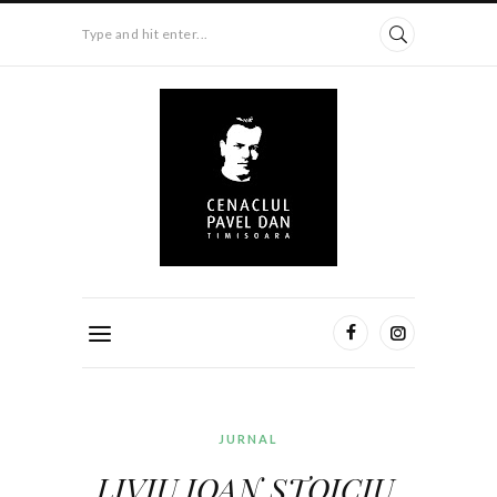
Type and hit enter...
JURNAL
LIVIU IOAN STOICIU,