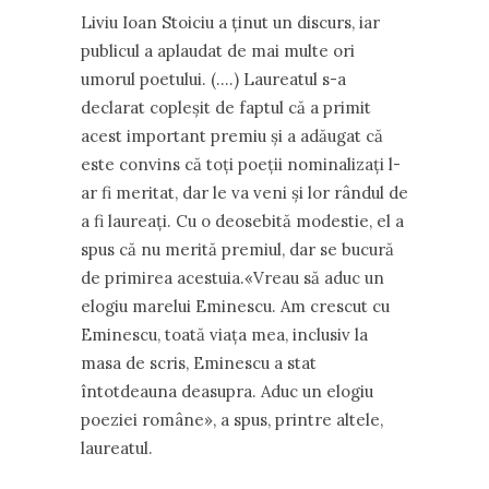
Liviu Ioan Stoiciu a ținut un discurs, iar
publicul a aplaudat de mai multe ori
umorul poetului. (….) Laureatul s-a
declarat copleşit de faptul că a primit
acest important premiu şi a adăugat că
este convins că toţi poeţii nominalizaţi l-
ar fi meritat, dar le va veni şi lor rândul de
a fi laureaţi. Cu o deosebită modestie, el a
spus că nu merită premiul, dar se bucură
de primirea acestuia.«Vreau să aduc un
elogiu marelui Eminescu. Am crescut cu
Eminescu, toată viaţa mea, inclusiv la
masa de scris, Eminescu a stat
întotdeauna deasupra. Aduc un elogiu
poeziei române», a spus, printre altele,
laureatul.