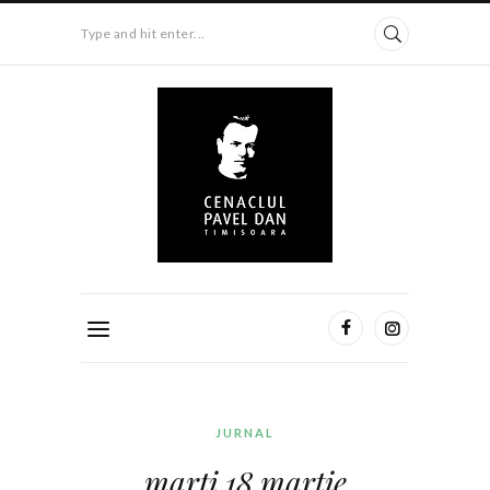
Type and hit enter...
JURNAL
marți 18 martie