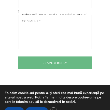
Salvează-mi numele, emailul și site-ul
web în acest navigator pentru data
COMMENT
*
viitoare când o să comentez.
Folosim cookie-uri pentru a-ți oferi cea mai bună experiență pe
site-ul nostru web. Poți afla mai multe despre cookie-urile pe
Copyright © 2024 All rights reserved
Casa de
care le folosim sau să le dezactivezi în
setări
.
Cultură a Studenților Timișoara
Made With
Love By
Cenaclul "Pavel Dan"