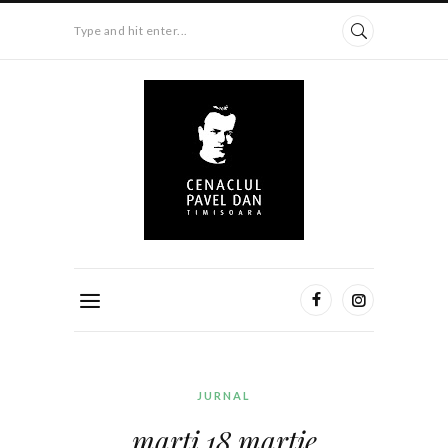
Type and hit enter...
JURNAL
marți 18 martie