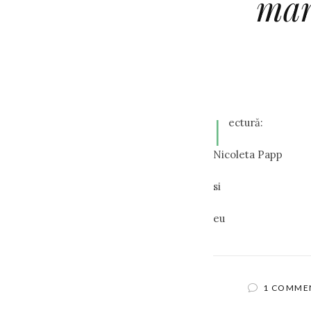
mar
l
ectură:
Nicoleta Papp
si
eu
1 COMME