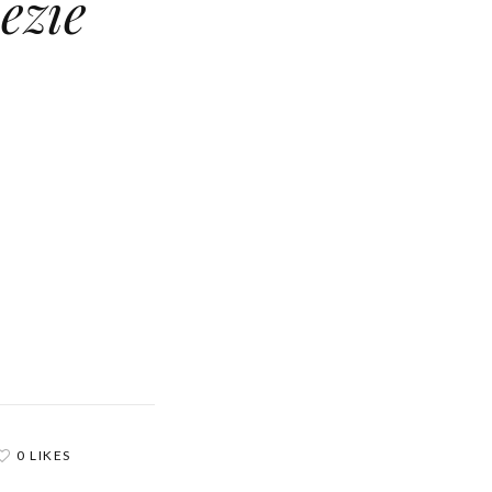
ezie
0 LIKES