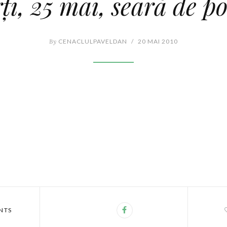
ţi, 25 mai, seară de po
By
CENACLULPAVELDAN
/
20 MAI 2010
NTS