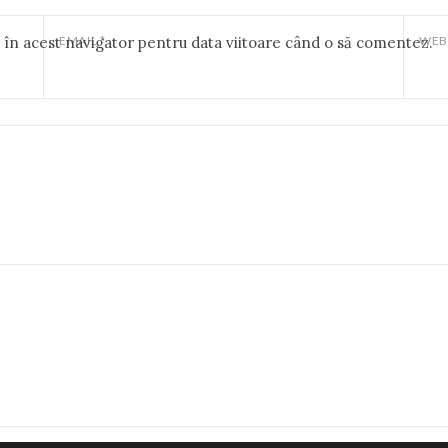
b în acest navigator pentru data viitoare când o să comentez.
EMAIL
*
WEB