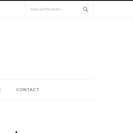
Type and hit enter...
C
CONTACT