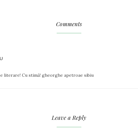
Comments
U
se literare! Cu stimă! gheorghe apetroae sibiu
Leave a Reply