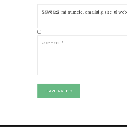
NAME
Salvează-mi numele, emailul și site-ul we
*
COMMENT
*