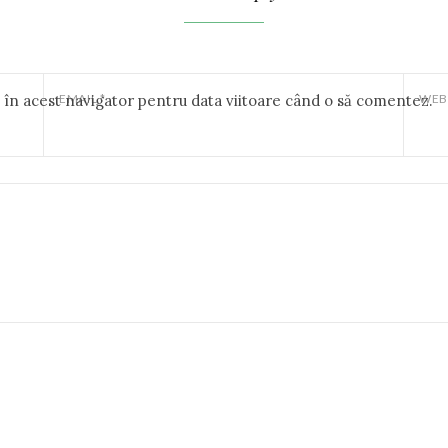
b în acest navigator pentru data viitoare când o să comentez.
EMAIL
*
WEB