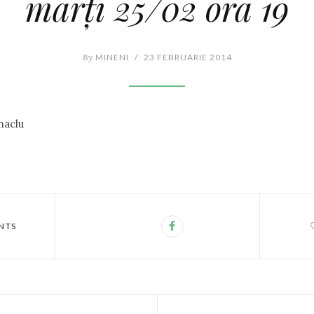
marți 25/02 ora 19
By
MINENI
/
23 FEBRUARIE 2014
naclu
NTS