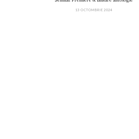
Semnal! Premiere & lansare antologie
13 OCTOMBRIE 2024