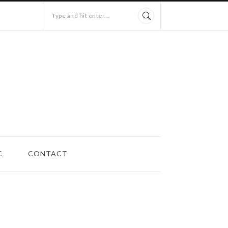
Type and hit enter...
C
CONTACT