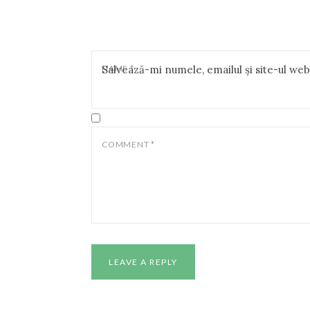
NAME
Salvează-mi numele, emailul și site-ul we
*
COMMENT
*