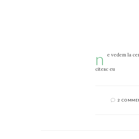
n
e vedem la ce
citesc eu
2 COMME