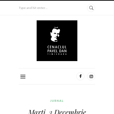
Type and hit enter...
JURNAL
Marți, 3 Decembrie