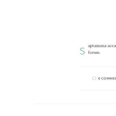
s
aptamana aceas
forum.
0 COMME