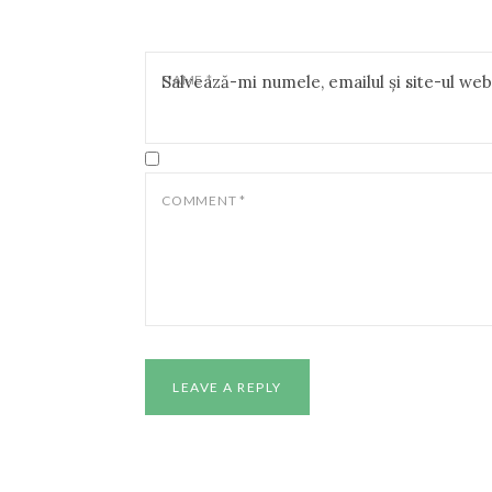
NAME
Salvează-mi numele, emailul și site-ul we
*
COMMENT
*