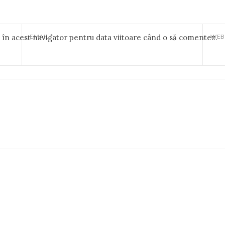
b în acest navigator pentru data viitoare când o să comentez.
EMAIL
*
WEB