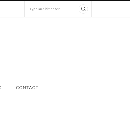
Type and hit enter...
C
CONTACT