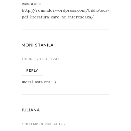
exista aici:
http://romindor.wordpress.com/biblioteca-
pdf-literatura-care-ne-intereseaza/
MONI STĂNILĂ
10 IUNIE 2008 AT 12:45
REPLY
mersi, asta era :-)
IULIANA
6 NOIEMBRIE 2008 AT 17:23