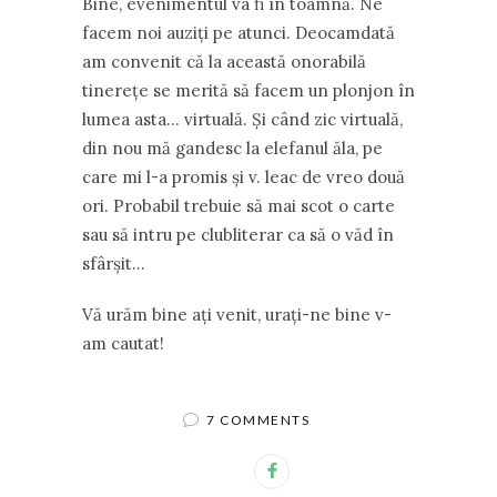
Bine, evenimentul va fi în toamnă. Ne
facem noi auziţi pe atunci. Deocamdată
am convenit că la această onorabilă
tinereţe se merită să facem un plonjon în
lumea asta… virtuală. Şi când zic virtuală,
din nou mă gandesc la elefanul ăla, pe
care mi l-a promis şi v. leac de vreo două
ori. Probabil trebuie să mai scot o carte
sau să intru pe clubliterar ca să o văd în
sfârşit…
Vă urăm bine aţi venit, uraţi-ne bine v-
am cautat!
7 COMMENTS