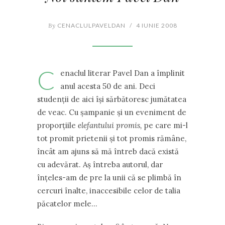
By
CENACLULPAVELDAN
/
4 IUNIE 2008
C
enaclul literar Pavel Dan a împlinit
anul acesta 50 de ani. Deci
studenţii de aici îşi sărbătoresc jumătatea
de veac. Cu şampanie şi un eveniment de
proporţiile
elefantului promis,
pe care mi-l
tot promit prietenii şi tot promis rămâne,
încât am ajuns să mă întreb dacă există
cu adevărat. Aş întreba autorul, dar
înţeles-am de pre la unii că se plimbă în
cercuri înalte, inaccesibile celor de talia
păcatelor mele…