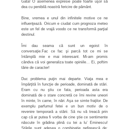
Gata! O asemenea expresie poate foarte uşor să
dea cu penibilă noastră fericire de pământ.
Bine, vremea e unul din infinitele motive ce ne
influenţează. Oricum e ciudat cum prognoza meteo
este un fel de vrajă voodo ce ne transformă parţial
destinul.
Îmi dau seama că sunt un egoist în
conversaţie.Fac ce fac şi parcă tot ce mi se
întâmplă mie e mai interesant. Mi-am promis
cândva că voi generaliza toate opiniile… Ei,
poftim
tărie de caracter!
Duc problema puţin mai departe. Viaţa mea e
împărţită în funcţie de perioade, dominată de stări.
Eram cu nu ştiu ce fata, perioada asta era
dominată de o stare concretă ce îmi revine uneori
în minte, în carne, în nări. Aşa se simte fraţilor. De
exemplu parfumul fetei e un bun motiv de o
revenire temporară a stării. Să nu vă treacă prin
cap că ar putea fi vorba de cine ştie ce sentimente
născute în grădina plină cu tei a lu’ Eminescu!
Stările sunt adesea o combinaţie nefirească de: