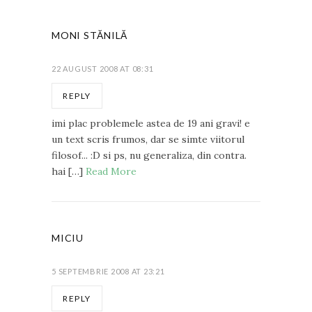
MONI STĂNILĂ
22 AUGUST 2008 AT 08:31
REPLY
imi plac problemele astea de 19 ani gravi! e
un text scris frumos, dar se simte viitorul
filosof... :D si ps, nu generaliza, din contra.
hai […]
Read More
MICIU
5 SEPTEMBRIE 2008 AT 23:21
REPLY