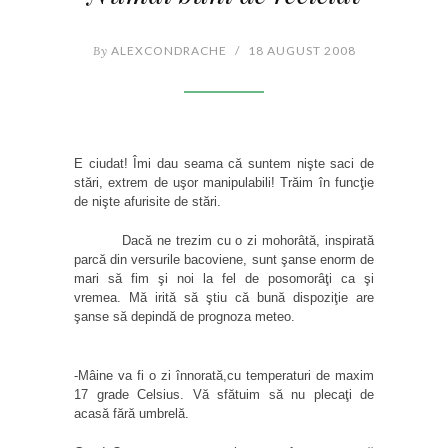
By
ALEXCONDRACHE
/
18 AUGUST 2008
E ciudat! Îmi dau seama că suntem nişte saci de
stări, extrem de uşor manipulabili! Trăim în funcţie
de nişte afurisite de stări.
Dacă ne trezim cu o zi mohorâtă, inspirată
parcă din versurile bacoviene, sunt şanse enorm de
mari să fim şi noi la fel de posomorâţi ca şi
vremea. Mă irită să ştiu că bună dispoziţie are
şanse să depindă de prognoza meteo.
-Mâine va fi o zi înnorată,cu temperaturi de maxim
17 grade Celsius. Vă sfătuim să nu plecaţi de
acasă fără umbrelă.