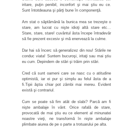
iritare, puţin penibil, inconfort şi mai ştiu eu ce.
Sunt întotdeauna şi părţi bune în componenţă.
Am stat o săptămână la bunica mea se trezeşte o
stare, am lucrat cu nişte idioţi altă stare etc…
Stare, stare, stare! cuvântul ăsta începe întradevăr
să fie prezent excesiv şi mă enervează la culme.
Dar hai să încerc să generalizez din nou! Stările ne
conduc viata! Suntem bucuroşi, iritaţi sau mai ştiu
eu cum. Depindem de stări şi trăim prin stări.
Cred că sunt oameni care se nasc cu o atitudine
optimistă, iar ei pur şi simplu au felul ăsta de a
fi.Tipii ăştia chiar pot zâmbi mai mereu. Evident
există şi contrariul.
Cum se poate să fim atât de slabi? Parcă am fi
nişte ambalaje în vânt. Orice rafală de stare,
provocată de mai ştiu eu ce element al minunatei
noastre vieţi, ne transformă în nişte ambalaje
plimbate aiurea de pe o parte a trotuarului pe alta.