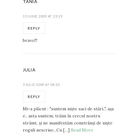
TANIA
15 IUNIE 2009 AT 23:19
REPLY
bravo!!!
JULIA
5 IULIE 2009 AT 08:33
REPLY
Mi-a plăcut : "suntem nişte saci de stări..", aşa
e.. asta suntem, trăim în cercul nostru
strâmt, şi ne manifestăm constrânşi de nişte
reguli nescrise...Cu […]
Read More