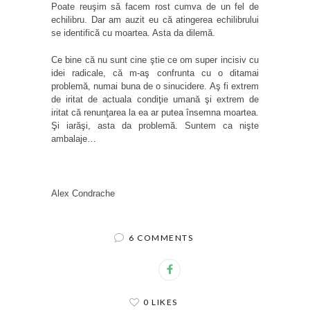
Poate reuşim să facem rost cumva de un fel de
echilibru. Dar am auzit eu că atingerea echilibrului
se identifică cu moartea. Asta da dilemă.
Ce bine că nu sunt cine ştie ce om super incisiv cu
idei radicale, că m-aş confrunta cu o ditamai
problemă, numai buna de o sinucidere. Aş fi extrem
de iritat de actuala condiţie umană şi extrem de
iritat că renunţarea la ea ar putea însemna moartea.
Şi iarăşi, asta da problemă. Suntem ca nişte
ambalaje…
Alex Condrache
6 COMMENTS
0 LIKES