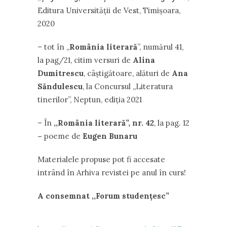
Editura Universității de Vest, Timișoara,
2020
– tot în ,,
România literară
”, numărul 41,
la pag/21, citim versuri de
Alina
Dumitrescu
, câștigătoare, alături de
Ana
Săndulescu
, la Concursul ,,Literatura
tinerilor”, Neptun, ediția 2021
– În
,,România literară”, nr. 42
, la pag. 12
–
poeme de
Eugen Bunaru
Materialele propuse pot fi accesate
intrând în Arhiva revistei pe anul în curs!
A consemnat ,,Forum studențesc”