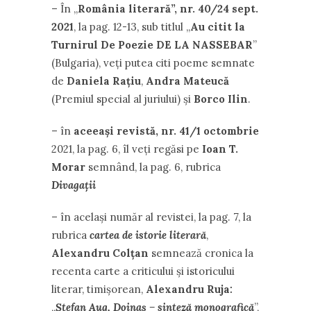
– În ,,
România literară
”
, nr. 40/24 sept.
2021
, la pag. 12-13, sub titlul ,,
Au citit la
Turnirul De Poezie DE LA NASSEBAR
”
(Bulgaria), veți putea citi poeme semnate
de
Daniela Rațiu
,
Andra Mateucă
(Premiul special al juriului) și
Borco Ilin
.
– în
aceeași revistă, nr. 41/1 octombrie
2021, la pag. 6, îl veți regăsi pe
Ioan T.
Morar
semnând, la pag. 6, rubrica
Divagații
– în același număr al revistei, la pag. 7, la
rubrica
cartea de istorie literară
,
Alexandru Colțan
semnează cronica la
recenta carte a criticului și istoricului
literar, timișorean,
Alexandru Ruja
:
,,
Ștefan Aug, Doinaș – sinteză monografică
”,