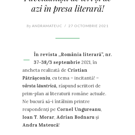
azi în presa literară!
By
ANDRAMATEUC
/
27 OCTOMBRIE 2021
–
În revista ,,România literară”
, nr.
37-38/3 septembrie
2021, în
ancheta realizată de
Cristian
Pătrășconiu
, cu tema – incitantă! –
vârsta lăuntrică
,
răspund scriitori de
prim-plan ai literaturii române actuale.
Ne bucură să-i întâlnim printre
respondenți pe
Cornel Ungureanu
,
Ioan T
.
Morar
,
Adrian Bodnaru
și
Andra Mateucă
!