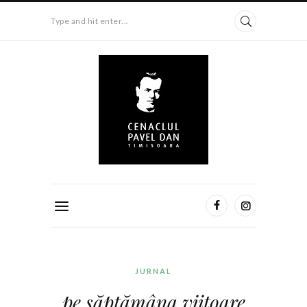
Type and hit enter...
JURNAL
pe săptămâna viitoare