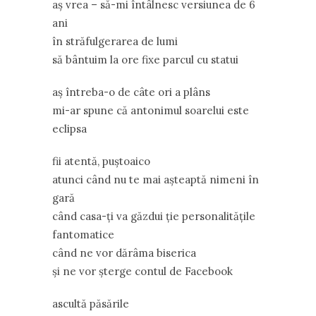
aș vrea – să-mi întâlnesc versiunea de 6
ani
în străfulgerarea de lumi
să bântuim la ore fixe parcul cu statui
aș întreba-o de câte ori a plâns
mi-ar spune că antonimul soarelui este
eclipsa
fii atentă, puștoaico
atunci când nu te mai așteaptă nimeni în
gară
când casa-ți va găzdui ție personalitățile
fantomatice
când ne vor dărâma biserica
și ne vor șterge contul de Facebook
ascultă păsările