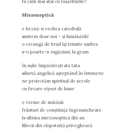
tu cum mai stai cu răsăriturile?
Miezonoptică
e beznă-n vechea catedrală
suntem doar noi – și lumânările
o creangă de brad își trimite umbra
s-o poarte-n rugăciuni, la geam
în ușile împărătești stă tata
siluetă angelică așteptând în întuneric
ne proiectăm spiritual de secole
cu fiecare
otpust
de lume
e vreme de mătănii
frânturi de conștiință îngenuncheate
la ultima miezonoptică din an
liliecii din clopotniță priveghează