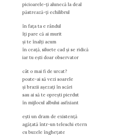
picioarele-ți alunecă la deal
păstrează-ți echilibrul
în fața ta e rândul
îți pare că ai murit
și te înalți acum
în ceață, siluete cad și se ridică
iar tu ești doar observator
cât o mai fi de urcat?
poate-ai să vezi soarele
și brazii așezați în scări
sau ai să te oprești pierdut
în mijlocul albului asfixiant
ești un dram de existență
agățată într-un teleschi etern
cu buzele înghețate