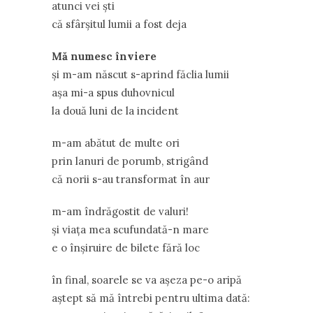
atunci vei ști
că sfârșitul lumii a fost deja
Mă numesc înviere
și m-am născut s-aprind făclia lumii
așa mi-a spus duhovnicul
la două luni de la incident
m-am abătut de multe ori
prin lanuri de porumb, strigând
că norii s-au transformat în aur
m-am îndrăgostit de valuri!
și viața mea scufundată-n mare
e o înșiruire de bilete fără loc
în final, soarele se va așeza pe-o aripă
aștept să mă întrebi pentru ultima dată: