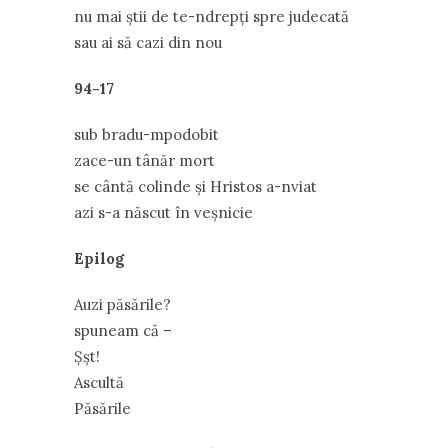
nu mai știi de te-ndrepți spre judecată
sau ai să cazi din nou
94-17
sub bradu-mpodobit
zace-un tânăr mort
se cântă colinde și Hristos a-nviat
azi s-a născut în veșnicie
Epilog
Auzi păsările?
spuneam că –
Șșt!
Ascultă
Păsările