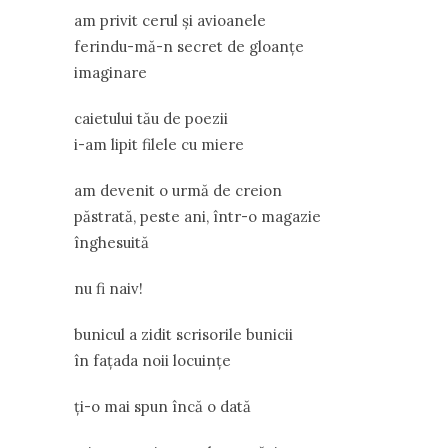
am privit cerul și avioanele
ferindu-mă-n secret de gloanțe
imaginare
caietului tău de poezii
i-am lipit filele cu miere
am devenit o urmă de creion
păstrată, peste ani, într-o magazie
înghesuită
nu fi naiv!
bunicul a zidit scrisorile bunicii
în fațada noii locuințe
ți-o mai spun încă o dată