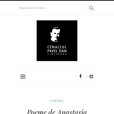
Type and hit enter...
JURNAL
Poeme de Anastasia