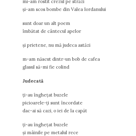
mi-am rostit crezul pe străzi
și-am scos bombe din Valea Iordanului
sunt doar un alt poem
îmbătat de cântecul apelor
și prietene, nu mă judeca astăzi
m-am născut dintr-un bob de cafea
glasul să-mi fie colind
Judecată
ți-au înghețat buzele
picioarele-ți sunt încordate
dac-ai să cazi, o iei de la capăt
ți-au înghețat buzele
și mâinile pe metalul rece