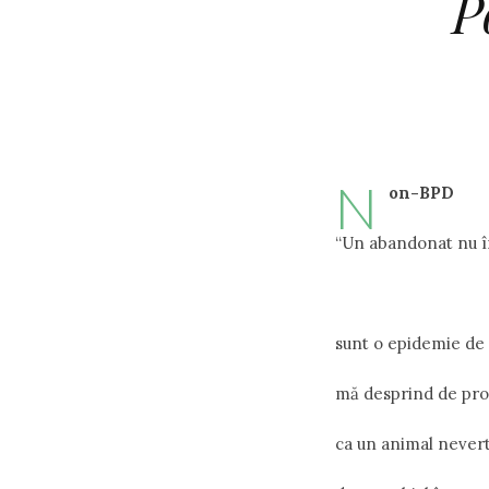
P
N
on-BPD
“Un abandonat nu în
sunt o epidemie de 
mă desprind de pro
ca un animal never