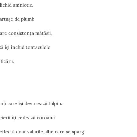
lichid amniotic.
cartușe de plumb
are consistența mătăsii,
ă își închid tentaculele
icării.
oră care își devorează tulpina
cierii îți cedează coroana
reflectă doar valurile albe care se sparg