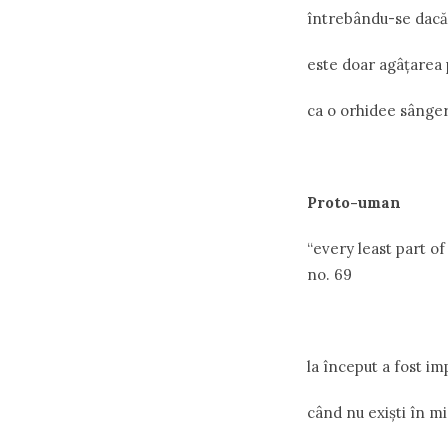
întrebându-se dacă
este doar agâțarea 
ca o orhidee sângeri
Proto-uman
“every least part o
no. 69
la început a fost im
când nu exiști în m