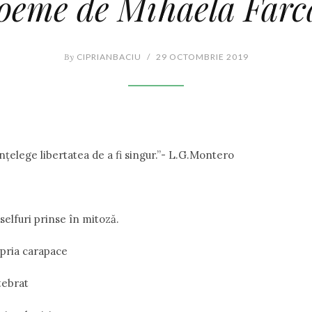
oeme de Mihaela Farc
By
CIPRIANBACIU
/
29 OCTOMBRIE 2019
țelege libertatea de a fi singur.”- L.G.Montero
selfuri prinse în mitoză.
pria carapace
tebrat