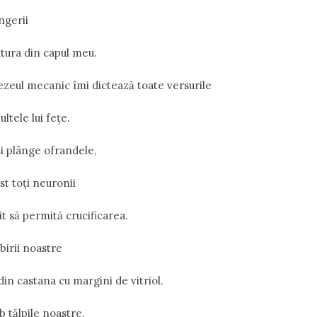
ngerii
tura din capul meu.
zeul mecanic îmi dictează toate versurile
ultele lui fețe.
își plânge ofrandele,
t toți neuronii
it să permită crucificarea.
ubirii noastre
n castana cu margini de vitriol.
b tălpile noastre,