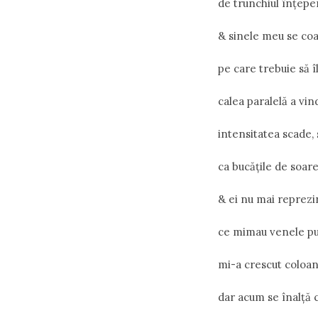
de trunchiul înțepen
& sinele meu se coa
pe care trebuie să î
calea paralelă a vind
intensitatea scade,
ca bucățile de soare
& ei nu mai reprezi
ce mimau venele pul
mi-a crescut coloan
dar acum se înalță c