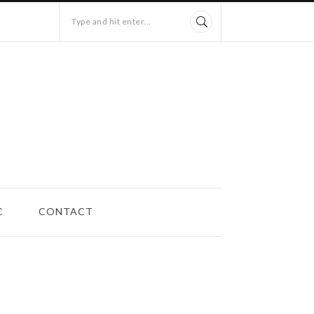
Type and hit enter...
C
CONTACT