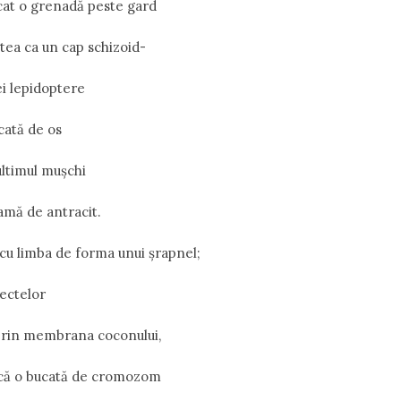
cat o grenadă peste gard
ea ca un cap schizoid-
ei lepidoptere
cată de os
ultimul mușchi
lamă de antracit.
cu limba de forma unui șrapnel;
sectelor
 prin membrana coconului,
că o bucată de cromozom