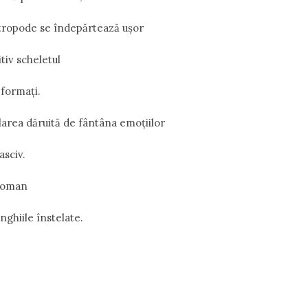
rtropode se îndepărtează ușor
tiv scheletul
eformați.
area dăruită de fântâna emoțiilor
asciv.
rcoman
ghiile înstelate.