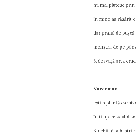
nu mai plutesc prin 
în mine au răsărit 
dar praful de pușcă 
monștrii de pe pânz
& dezvață arta crucif
Narcoman
ești o plantă carniv
în timp ce zeul diso
& ochii tăi albaștri 