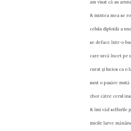
am visat că au arun
& mintea mea se rot
celula diploidă a un
se deface într-o bu
care urcă încet pe 
curat și lucios ca o 
sunt o pasăre mută 
zbor către cerul in
& îmi văd selfurile
micile larve mănân