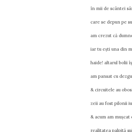
în mii de scântei sâ
care se depun pe su
am crezut că dumne
iar tu ești una din m
haide! altarul bolii 
am pansat cu dezgus
& circuitele au obos
zeii au fost pilonii i
& acum am mușcat di
realitatea palpită su