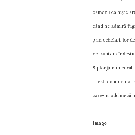
oamenii ca niște a
când ne admiră fugi
prin ochelarii lor d
noi suntem îndestul
& plonjăm în cerul l
tu ești doar un na
care-mi adulmecă un
Imago