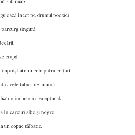
it sub nisip
gulează încet pe drumul poeziei
l parcurg singură-
ecării,
 se crapă
 împrăștiate în cele patru colțuri
ntă acele tuburi de lumină
satile închise în receptacul.
a în carouri albe și negre
a un copac sălbatic.