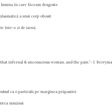
 lumina în care făceam dragoste
plasmatică a unui corp obosit
e într-o zi de iarnă.
f that infernal & unconscious woman, and the pain.”- J. Berry
pulsul ca o particulă pe marginea prăpastiei
intea nimănui