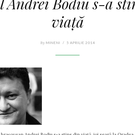
l Andrei Bodiu s-a sti
viaţă
By
MINENI
/
5 APRILIE 2014
 braşovean Andrei Bodiu s-a stins din viaţă, joi seară la Oradea