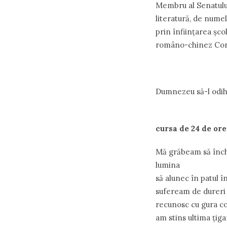
Membru al Senatului
literatură, de numel
prin înfiinţarea şco
româno-chinez Con
Dumnezeu să-l odi
cursa de 24 de ore
Mă grăbeam să înc
lumina
să alunec în patul î
sufeream de dureri
recunosc cu gura co
am stins ultima ţig