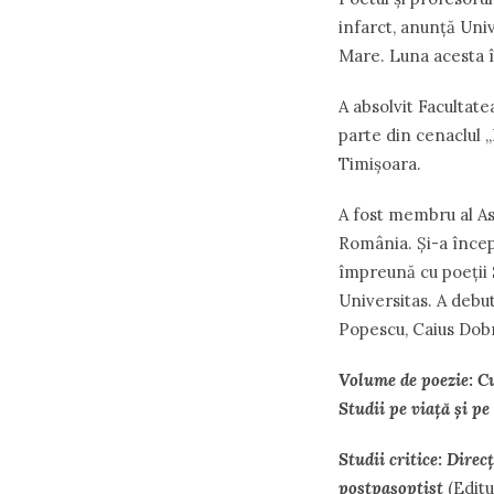
infarct, anunţă Univ
Mare. Luna acesta în
A absolvit Facultate
parte din cenaclul ,
Timişoara.
A fost membru al Aso
România. Şi-a începu
împreună cu poeţii 
Universitas. A debut
Popescu, Caius Dob
Volume de poezie
:
Cu
Studii pe viaţă şi p
Studii critice
:
Direcţ
postpaşoptist
(Editu