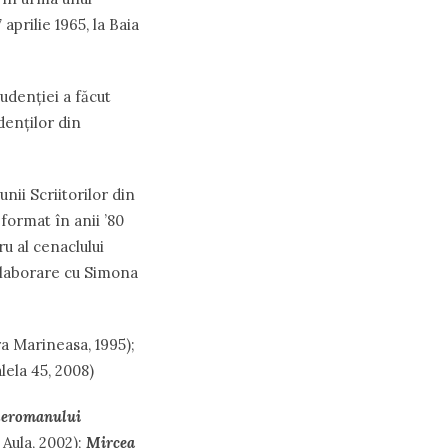
aprilie 1965, la Baia
tudenţiei a făcut
denţilor din
nii Scriitorilor din
format în anii ’80
u al cenaclului
colaborare cu Simona
a Marineasa, 1995);
lela 45, 2008)
le
romanului
Aula, 2002);
Mircea