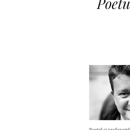
Poetu
Poetul şi profesorul