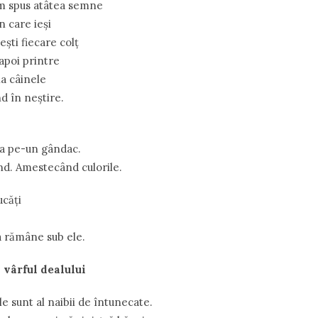
m spus atâtea semne
n care ieşi
şti fiecare colţ
napoi printre
na câinele
d în neştire.
a pe-un gândac.
ând. Amestecând culorile.
ucăţi
a rămâne sub ele.
 vârful dealului
e sunt al naibii de întunecate.