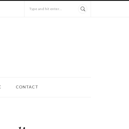
Type and hit enter...
C
CONTACT