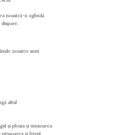
ea noastră-n oglindă
 dispare.
âinile noastre sunt
gă altul
gul şi ploaia şi ninsoarea
şi ninsoarea şi frigul