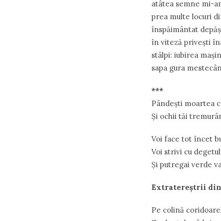
atâtea semne mi-a
prea multe locuri di
înspăimântat depăşe
în viteză priveşti î
stâlpi: iubirea maşi
sapa gura mestecân
***
Pândeşti moartea c
Şi ochii tăi tremur
Voi face tot încet b
Voi strivi cu degetul
Şi putregai verde v
Extratereştrii din
Pe colină coridoarel