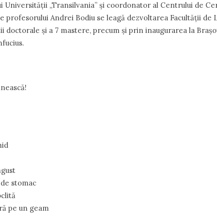
 Universităţii ,,Transilvania” şi coordonator al Centrului de C
e profesorului Andrei Bodiu se leagă dezvoltarea Facultăţii de L
lii doctorale şi a 7 mastere, precum şi prin inaugurarea la Braşov
fucius.
hnească!
hid
ngust
 de stomac
clită
ară pe un geam