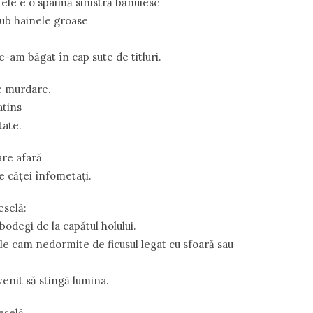
 ele e o spaimă sinistră bănuiesc
sub hainele groase
le-am băgat în cap sute de titluri.
e murdare.
atins
tate.
are afară
e căţei înfometaţi.
eselă:
bodegi de la capătul holului.
e cam nedormite de ficusul legat cu sfoară sau
venit să stingă lumina.
eselă.