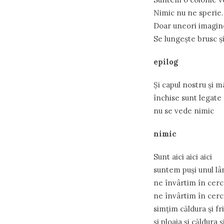
Nimic nu ne sperie.
Doar uneori imagin
Se lungeşte brusc şi
epilog
Şi capul nostru şi m
închise sunt legate
nu se vede nimic
nimic
Sunt aici aici aici
suntem puşi unul lân
ne învârtim în cerc
ne învârtim în cerc
simţim căldura şi fri
şi ploaia şi căldura 