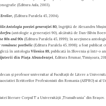
nografie (Editura Aula, 2003).
 Eroilor
,
(Editura Paralela 45, 2004).
iile
:
Antologia poeziei generaţiei 80
,
îngrijită de Alexandru Muşina
 Morfeu
(antologie a generației 90), alcătuită de Dan-Silviu Boer
he 80s and 90s
(Editura Paralela 45, 1999); în secţiunea antologi
r românesc postbelic
(Editura Paralela 45, 1998); a fost publicat 
gleză în antologia
Vilenica 89
,
publicată în Slovenia şi într-o a
ijuterii din Piaţa Abundenţei
, Editura Brumar, Timişoara, 2011
decan şi profesor universitar al Facultaţii de Litere a Universit
ociatiei Scriitorilor Profesionisti din Romania (ASPRO) si al Un
stei literare Corpul T a Universităţii ,,Transilvania” din Braşov.