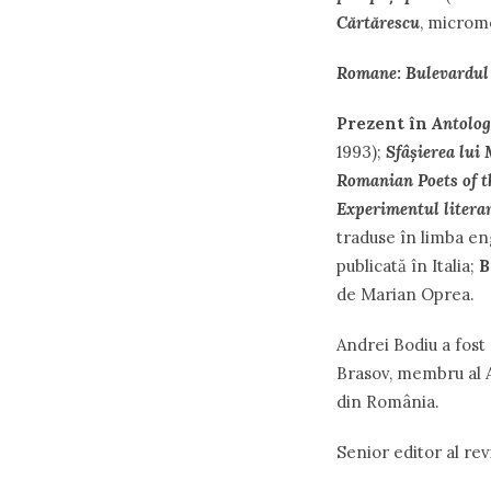
Cărtărescu
, micromo
Romane
:
Bulevardul
Prezent în
Antolog
1993);
Sfâşierea lui
Romanian Poets of t
Experimentul litera
traduse în limba en
publicată în Italia;
B
de Marian Oprea.
Andrei Bodiu a fost 
Brasov, membru al As
din România.
Senior editor al revi