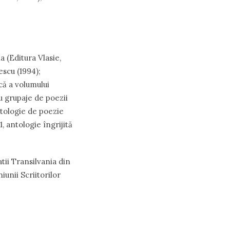
 (Editura Vlasie,
escu (1994);
că a volumului
cu grupaje de poezii
ntologie de poezie
, antologie îngrijită
atii Transilvania din
iunii Scriitorilor