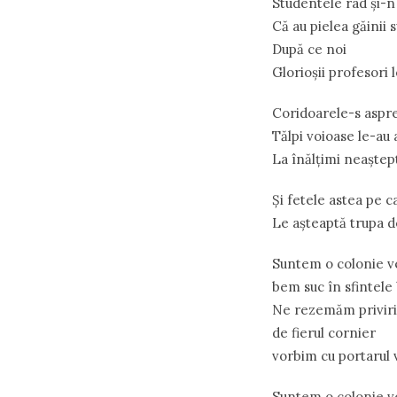
Studentele râd şi-n
Că au pielea găinii 
După ce noi
Glorioşii profesori 
Coridoarele-s aspr
Tălpi voioase le-au 
La înălţimi neaştep
Şi fetele astea pe c
Le aşteaptă trupa d
Suntem o colonie v
bem suc în sfintele 
Ne rezemăm priviril
de fierul cornier
vorbim cu portarul 
Suntem o colonie v