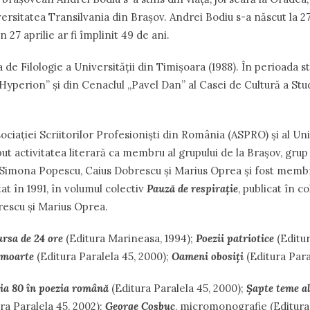
ersitatea Transilvania din Braşov. Andrei Bodiu s-a născut la 27 
 27 aprilie ar fi împlinit 49 de ani.
a de Filologie a Universităţii din Timişoara (1988). În perioada s
,Hyperion” şi din Cenaclul ,,Pavel Dan” al Casei de Cultură a Stu
ciaţiei Scriitorilor Profesionişti din România (ASPRO) şi al Uniu
t activitatea literară ca membru al grupului de la Braşov, grup 
Simona Popescu, Caius Dobrescu şi Marius Oprea şi fost membr
at în 1991, în volumul colectiv
Pauză de respiraţie
, publicat în 
rescu și Marius Oprea.
rsa de 24 ore
(Editura Marineasa, 1994);
Poezii patriotice
(Editur
e moarte
(Editura Paralela 45, 2000);
Oameni obosiţi
(Editura Para
ia 80 în poezia română
(Editura Paralela 45, 2000);
Şapte teme a
ra Paralela 45, 2002);
George Coşbuc
, micromonografie (Editura 