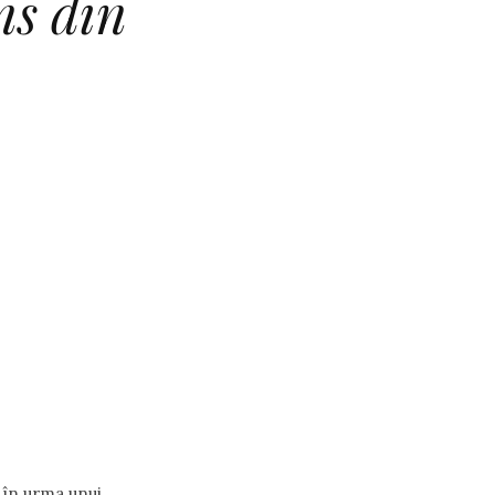
ns din
, în urma unui