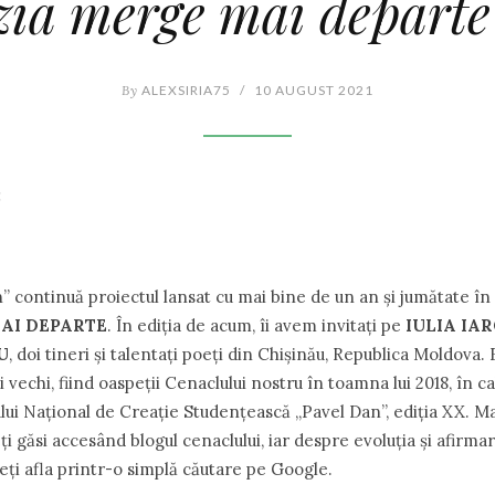
zia merge mai departe
By
ALEXSIRIA75
/
10 AUGUST 2021
:
n” continuă proiectul lansat cu mai bine de un an și jumătate î
AI DEPARTE
. În ediția de acum, îi avem invitați pe
IULIA IAR
U
, doi tineri și talentați poeți din Chișinău, Republica Moldova. E
vechi, fiind oaspeții Cenaclului nostru în toamna lui 2018, în ca
ului Național de Creație Studențească ,,Pavel Dan”, ediția XX. M
 găsi accesând blogul cenaclului, iar despre evoluția și afirmar
teți afla printr-o simplă căutare pe Google.