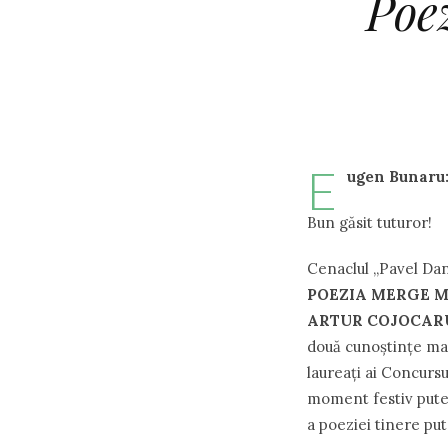
Poe
E
ugen Bunaru
Bun găsit tuturor!
Cenaclul ,,Pavel Da
POEZIA MERGE M
ARTUR COJOCAR
două cunoștințe mai 
laureați ai Concurs
moment festiv puteți
a poeziei tinere pu