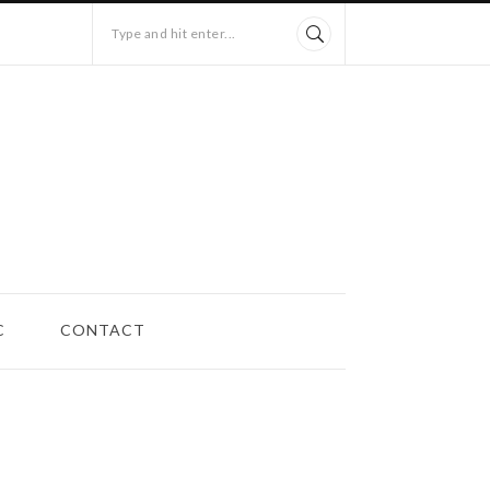
Type and hit enter...
C
CONTACT