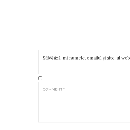
NAME
Salvează-mi numele, emailul și site-ul we
*
COMMENT
*