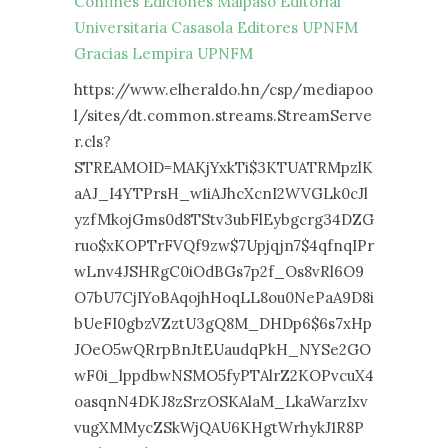
Confines
Ediciones Malpaso
Editorial
Universitaria
Casasola Editores
UPNFM
Gracias Lempira
UPNFM
https://www.elheraldo.hn/csp/mediapoo
l/sites/dt.common.streams.StreamServe
r.cls?
STREAMOID=MAKjYxkTi$3KTUATRMpzlK
aAJ_I4YTPrsH_w1iAJhcXcnI2WVGLk0cJl
yzfMkojGms0d8TStv3ubFlEybgcrg34DZG
ruo$xKOPTrFVQf9zw$7Upjqjn7$4qfnqIPr
wLnv4JSHRgC0iOdBGs7p2f_Os8vRl6O9
O7bU7CjIYoBAqojhHoqLL8ou0NePaA9D8i
bUeFI0gbzVZztU3gQ8M_DHDp6$6s7xHp
JOeO5wQRrpBnJtEUaudqPkH_NYSe2GO
wF0i_lppdbwNSMO5fyPTAlrZ2KOPvcuX4
oasqnN4DKJ8zSrzOSKAlaM_LkaWarzIxv
vugXMMycZSkWjQAU6KHgtWrhykJ1R8P