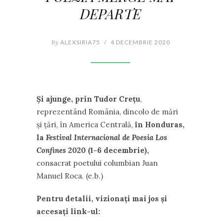
DEPARTE
By
ALEXSIRIA75
/
4 DECEMBRIE 2020
Și ajunge, prin Tudor Crețu
,
reprezentând România, dincolo de mări
și țări, în America Centrală,
în Honduras,
la
Festival Internacional de Poesia Los
Confines
2020 (1-6 decembrie),
consacrat poetului columbian Juan
Manuel Roca. (e.b.)
Pentru detalii, vizionați mai jos și
accesați link-ul: