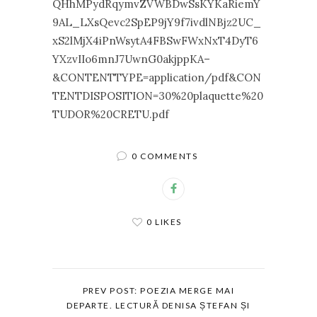
QHhMPydRqymvZVWBDwSsKYKaRiemY
9AL_LXsQevc2SpEP9jY9f7ivdlNBjz2UC_
xS2lMjX4iPnWsytA4FBSwFWxNxT4DyT6
YXzvIIo6mnJ7UwnG0akjppKA–
&CONTENTTYPE=application/pdf&CON
TENTDISPOSITION=30%20plaquette%20
TUDOR%20CRETU.pdf
0 COMMENTS
0 LIKES
PREV POST: POEZIA MERGE MAI
DEPARTE. LECTURĂ DENISA ȘTEFAN ȘI