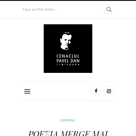
Type and hit enter...
JURNAL
POEZIA MERGE MAI