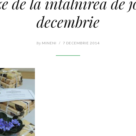
e de la întâlnirea de j
decembrie
By
MINENI
/
7 DECEMBRIE 2014