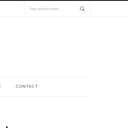
Type and hit enter...
C
CONTACT