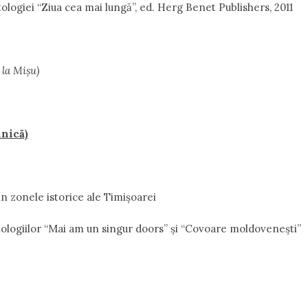
ologiei “Ziua cea mai lungă”, ed. Herg Benet Publishers, 2011
a
la Mişu)
nică)
n zonele istorice ale Timişoarei
ologiilor “Mai am un singur doors” şi “Covoare moldoveneşti”