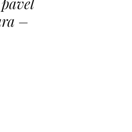
„pavel
ara –