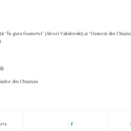
ţii “În gura foametei” (Alexei Vakulovski) şi “Oameni din Chişi
)
i)
taţilor din Chişinău
NTS