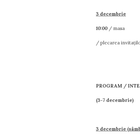
3 decembrie
10:00
/ masa
/ plecarea invitaţil
PROGRAM / INT
(3-7 decembrie)
3 decembrie (sâmb