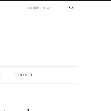
Type and hit enter...
C
CONTACT