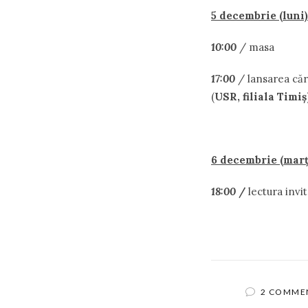
5 decembrie (luni)
10:00
/ masa
17:00
/ lansarea căr
(
USR, filiala Timiş
6 decembrie (marţ
18:00
/
lectura invi
2 COMME