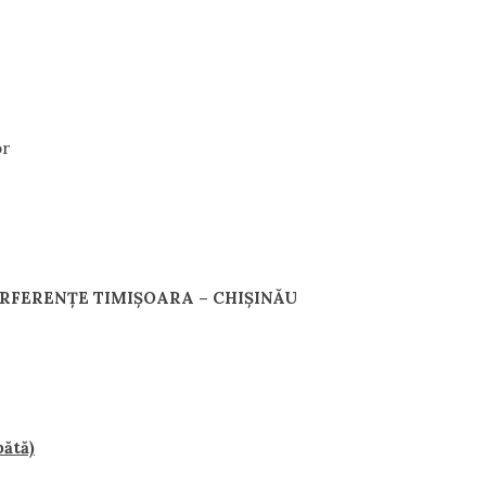
or
ERFEREN
ŢE TIMIŞOARA – CHIŞINĂU
ătă)