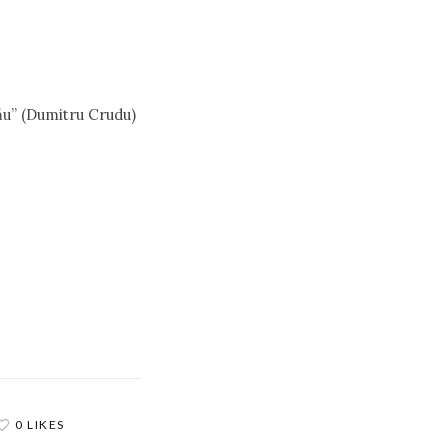
nău” (Dumitru Crudu)
0 LIKES