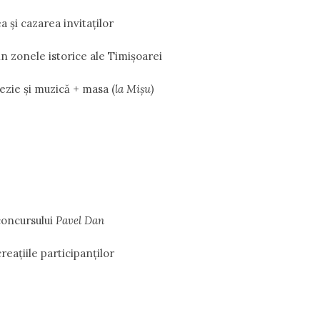
a şi cazarea invitaţilor
n zonele istorice ale Timişoarei
ezie și muzică + masa (
la Mișu)
oncursului
Pavel Dan
reaţiile participanţilor