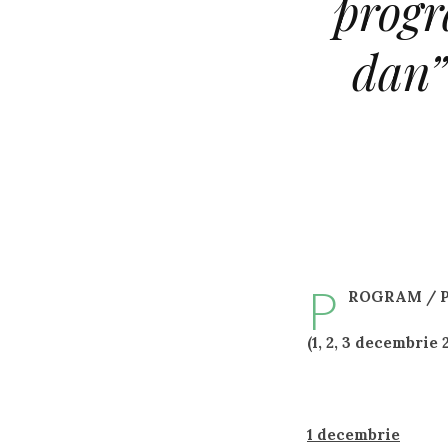
progr
dan”
P
ROGRAM / P
(1, 2, 3 decembrie 
1 decembrie