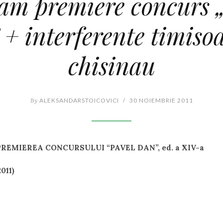
am premiere concurs 
 + interferente timiso
chisinau
By
ALEKSANDARSTOICOVICI
/
30 NOIEMBRIE 2011
REMIEREA CONCURSULUI “PAVEL DAN”, ed. a XIV-a
2011)