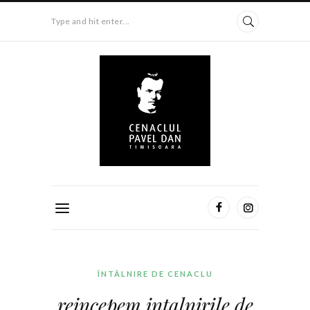
Type and hit enter...
ÎNTÂLNIRE DE CENACLU
reincepem intalnirile de