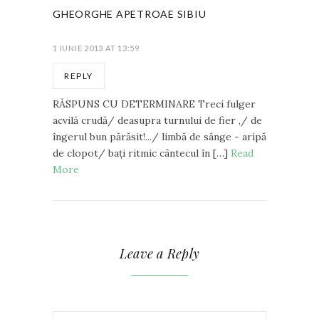
GHEORGHE APETROAE SIBIU
1 IUNIE 2013 AT 13:59
REPLY
RĂSPUNS CU DETERMINARE Treci fulger
acvilă crudă/ deasupra turnului de fier ,/ de
îngerul bun părăsit!.../ limbă de sânge - aripă
de clopot/ baţi ritmic cântecul în […]
Read
More
Leave a Reply