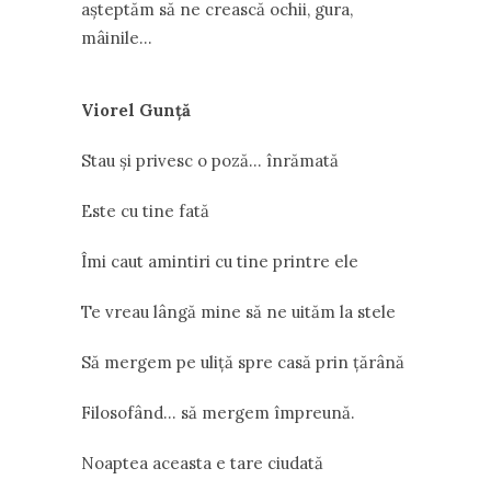
așteptăm să ne crească ochii, gura,
mâinile…
Viorel Gunță
Stau și privesc o poză… înrămată
Este cu tine fată
Îmi caut amintiri cu tine printre ele
Te vreau lângă mine să ne uităm la stele
Să mergem pe uliță spre casă prin țărână
Filosofând… să mergem împreună.
Noaptea aceasta e tare ciudată