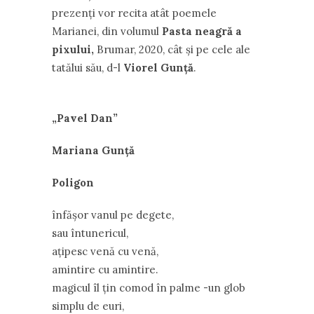
prezenți vor recita atât poemele
Marianei, din volumul
Pasta neagră a
pixului,
Brumar, 2020, cât și pe cele ale
tatălui său, d-l
Viorel Gunță
.
Cenac
„Pavel Dan”
Mariana Gunță
Poligon
înfășor vanul pe degete,
sau întunericul,
ațipesc venă cu venă,
amintire cu amintire.
magicul îl țin comod în palme -un glob
simplu de euri,