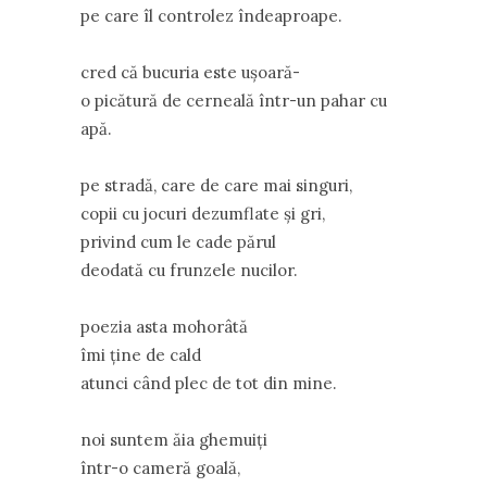
pe care îl controlez îndeaproape.
cred că bucuria este ușoară-
o picătură de cerneală într-un pahar cu
apă.
pe stradă, care de care mai singuri,
copii cu jocuri dezumflate și gri,
privind cum le cade părul
deodată cu frunzele nucilor.
poezia asta mohorâtă
îmi ține de cald
atunci când plec de tot din mine.
noi suntem ăia ghemuiți
într-o cameră goală,