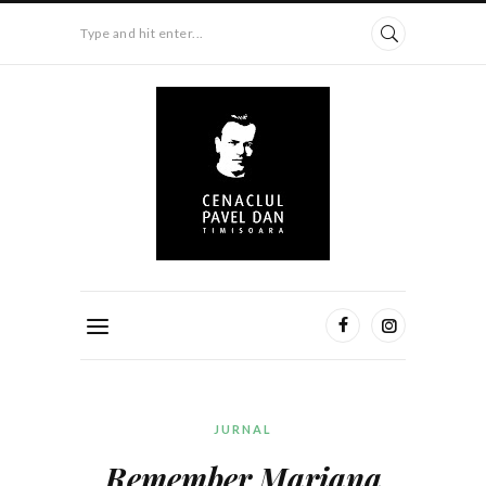
Type and hit enter...
JURNAL
Remember Mariana