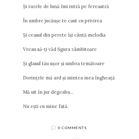
Și razele de lună îmi intră pe fereastră
În umbre jucăușe te caut cu privirea
Și ceasul din perete își cântă melodia
Vreau să-ți văd figura zâmbitoare
Și glasul tău ușor și umbra temătoare
Dorințele mă ard și mintea mea îngheață
Mă uit în jur degeaba…
Nu ești cu mine fată.
0 COMMENTS