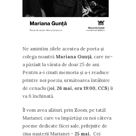
Ne amintim zilele acestea de poeta și
colega noastră
Mariana Gunță
, care ne-
a părăsit la vârsta de doar 25 de ani.
Pentru a-i cinsti memoria și a-i readuce
printre noi poezia, următoarea întâlnire
de cenaclu (j
oi
,
26
mai,
ora 19:00, CCS
) îi
va fi închinată.
Îl vom avea alături, prin Zoom, pe tatăl
Marianei, care va împărtăși cu noi câteva
poeme dedicate fiicei sale, prilejuite de
ziua nașterii Marianei –
25 mai.
Cei