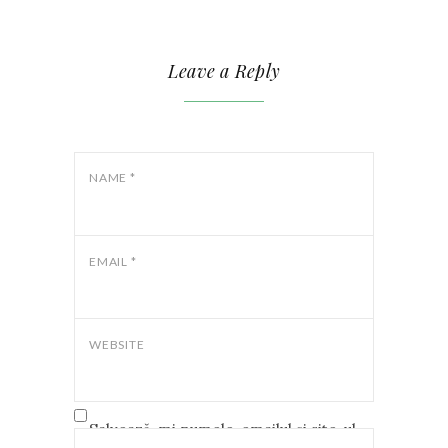
Leave a Reply
NAME
*
EMAIL
*
WEBSITE
Salvează-mi numele, emailul și site-ul