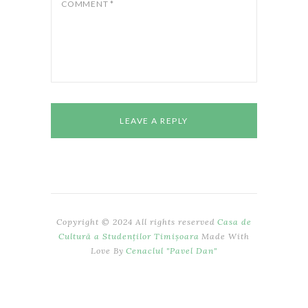
web în acest navigator pentru data
COMMENT
*
viitoare când o să comentez.
Copyright © 2024 All rights reserved
Casa de
Cultură a Studenților Timișoara
Made With
Love By
Cenaclul "Pavel Dan"