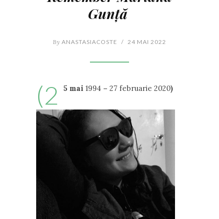
Gunță
By
ANASTASIACOSTE
/
24 MAI 2022
(2
5 mai
1994
–
27 februarie 2020
)