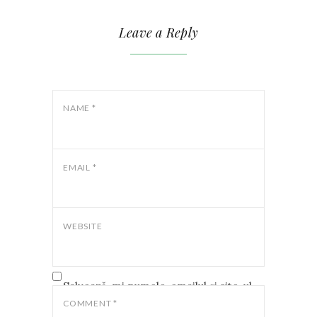
Leave a Reply
NAME
*
EMAIL
*
WEBSITE
Salvează-mi numele, emailul și site-ul
web în acest navigator pentru data
COMMENT
*