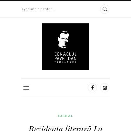
Type and hit enter...
JURNAL
Rezidența literară La