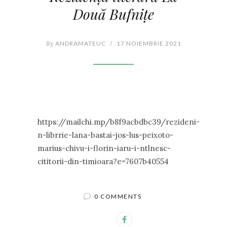
Două Bufnițe
By
ANDRAMATEUC
/
17 NOIEMBRIE 2021
https://mailchi.mp/b8f9acbdbc39/rezideni-
n-librrie-lana-bastai-jos-lus-peixoto-
marius-chivu-i-florin-iaru-i-ntlnesc-
cititorii-din-timioara?e=7607b40554
0 COMMENTS