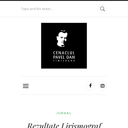
Type and hit enter...
JURNAL
Rezultate Lirismograf