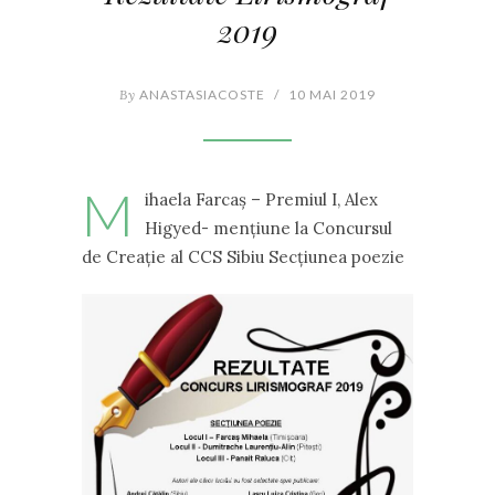
2019
By
ANASTASIACOSTE
/
10 MAI 2019
M
ihaela Farcaș – Premiul I, Alex
Higyed- mențiune la Concursul
de Creație al CCS Sibiu Secțiunea poezie