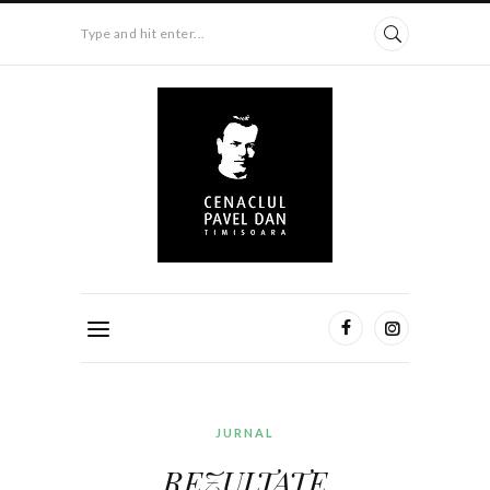
Type and hit enter...
JURNAL
REZULTATE