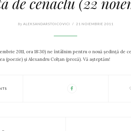
ţă de cenaclu (22 noie
By
ALEKSANDARSTOICOVICI
/
21 NOIEMBRIE 2011
iembrie 2011, ora 18:30) ne întâlnim pentru o nouă şedinţă de ce
a (poezie) şi Alexandru Colţan (proză). Vă aşteptăm!
NTS