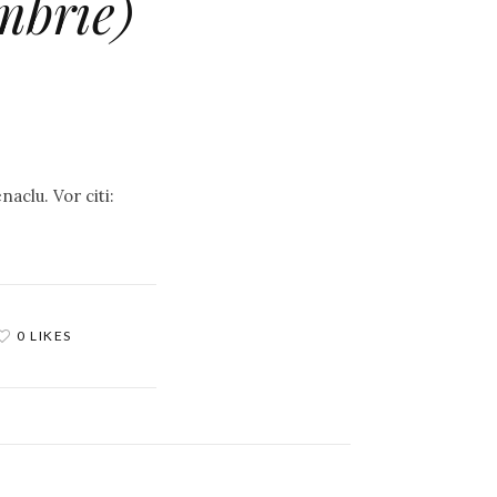
mbrie)
naclu. Vor citi:
0 LIKES