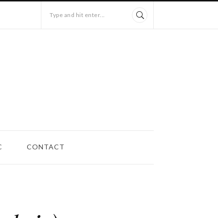
Type and hit enter...
C
CONTACT