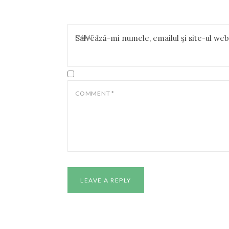
NAME
Salvează-mi numele, emailul și site-ul we
*
COMMENT
*