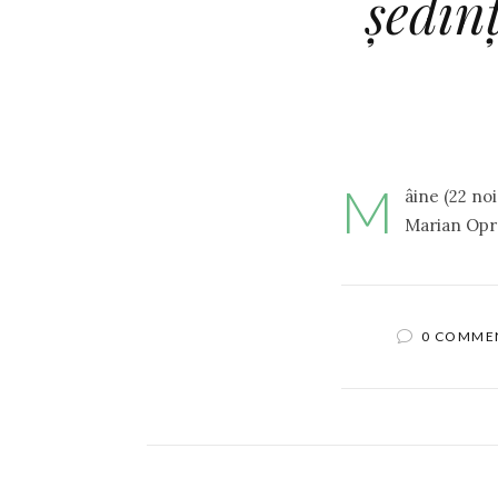
şedin
M
âine (22 no
Marian Opre
0 COMME