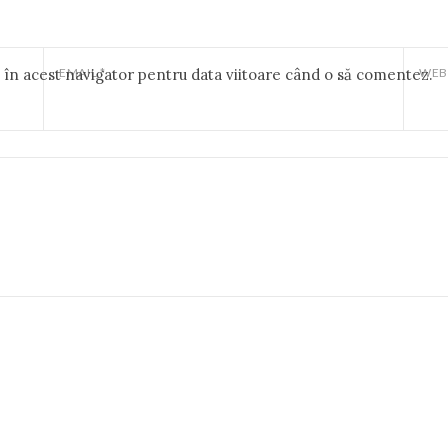
b în acest navigator pentru data viitoare când o să comentez.
EMAIL
*
WEB