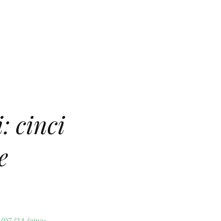
: cinci
e
/07/24/ziua-