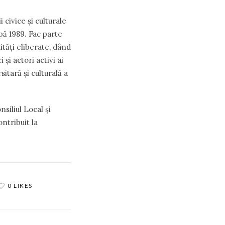
civice și culturale
pă 1989. Fac parte
ități eliberate, dând
 și actori activi ai
itară și culturală a
siliul Local și
ntribuit la
0 LIKES