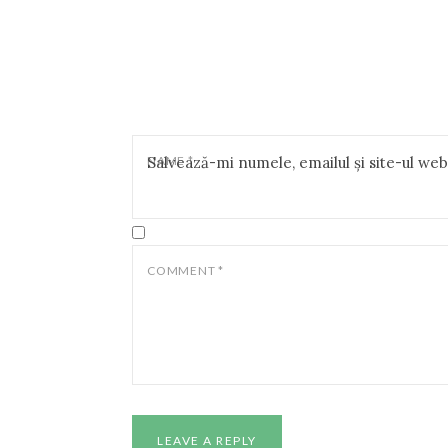
NAME
Salvează-mi numele, emailul și site-ul we
*
COMMENT
*