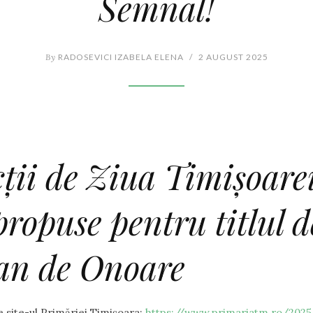
Semnal!
By
RADOSEVICI IZABELA ELENA
/
2 AUGUST 2025
ții de Ziua Timișoarei
ropuse pentru titlul d
an de Onoare
e site-ul Primăriei Timișoara:
https://www.primariatm.ro/2025