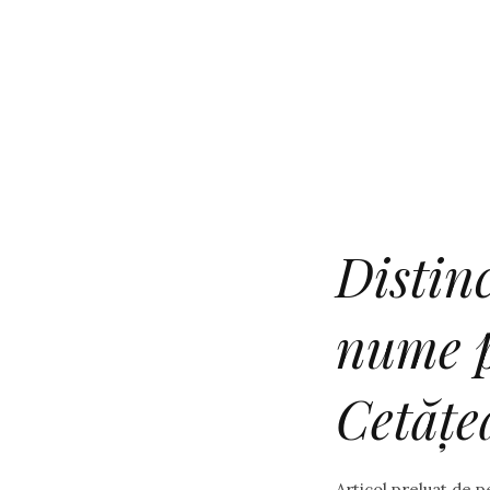
Distinc
nume p
Cetățe
Articol preluat de p