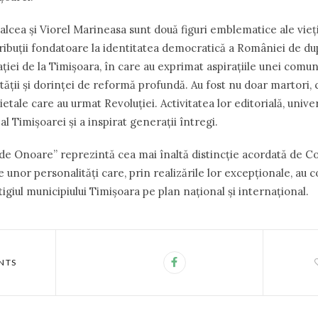
cea și Viorel Marineasa sunt două figuri emblematice ale vieții 
ribuții fondatoare la identitatea democratică a României de du
ției de la Timișoara, în care au exprimat aspirațiile unei comun
ității și dorinței de reformă profundă. Au fost nu doar martori, ci
etale care au urmat Revoluției. Activitatea lor editorială, univers
c al Timișoarei și a inspirat generații întregi.
de Onoare” reprezintă cea mai înaltă distincție acordată de Con
unor personalități care, prin realizările lor excepționale, au co
giul municipiului Timișoara pe plan național și internațional.
NTS