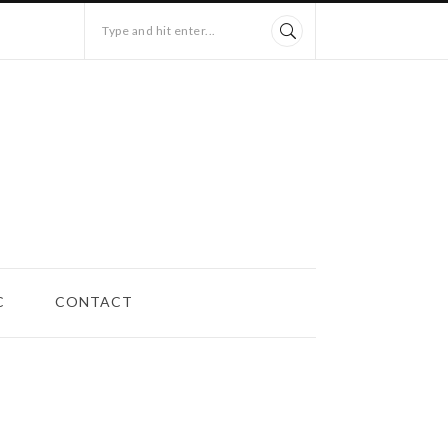
Type and hit enter...
C
CONTACT