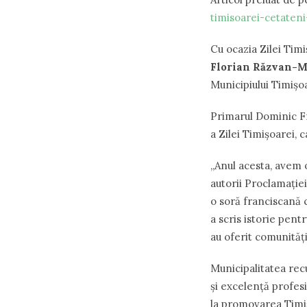
timisoarei-cetaten
Cu ocazia Zilei Timi
Florian Răzvan-M
Municipiului Timișo
Primarul Dominic Fr
a Zilei Timișoarei, 
„Anul acesta, avem 
autorii Proclamație
o soră franciscană c
a scris istorie pent
au oferit comunităț
Municipalitatea rec
și excelență profesi
la promovarea Timi