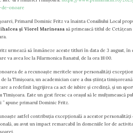
i-de-onoare
șoarei, Primarul Dominic Fritz va înainta Consiliului Local prop
ihalcea și Viorel Marineasa
să primească titlul de Cetățean
ara.
itz urmează să înmâneze aceste titluri în data de 3 august, în 
care va avea loc la Filarmonica Banatul, de la ora 18:00.
onoarea de a recunoaște meritele unor personalități excepțion
i de la Timișoara, un academician care a dus știința timișoreană
are a redefinit îngrijirea ca act de iubire și credință, și un sp
ru Timișoara. Este un gest firesc ca orașul să le mulțumească p
ii ” spune primarul Dominic Fritz.
unoaște astfel contribuția excepțională a acestor personalități 
onală, au avut un impact remarcabil în domeniile lor de activita
șoarei.