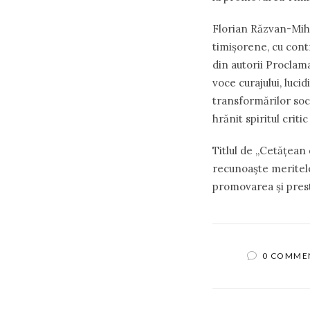
Florian Răzvan-Mihal
timișorene, cu cont
din autorii Proclama
voce curajului, lucid
transformărilor soci
hrănit spiritul criti
Titlul de „Cetățean 
recunoaște meritele 
promovarea și presti
0 COMME