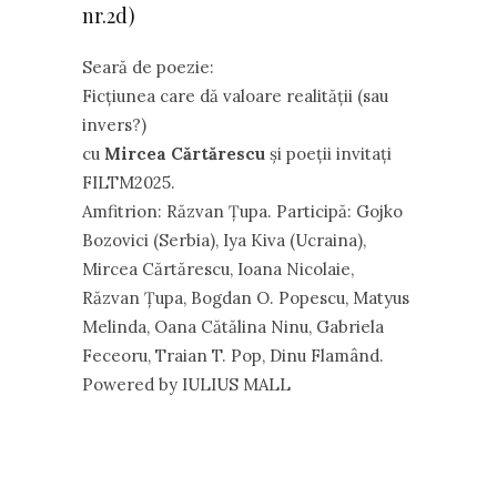
nr.2d)
Seară de poezie:
Ficțiunea care dă valoare realității (sau
invers?)
cu
Mircea Cărtărescu
și poeții invitați
FILTM2025.
Amfitrion: Răzvan Țupa. Participă: Gojko
Bozovici (Serbia), Iya Kiva (Ucraina),
Mircea Cărtărescu, Ioana Nicolaie,
Răzvan Țupa, Bogdan O. Popescu, Matyus
Melinda, Oana Cătălina Ninu, Gabriela
Feceoru, Traian T. Pop, Dinu Flamând.
Powered by IULIUS MALL