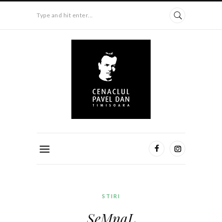
Type and hit enter...
STIRI
SeMnaL