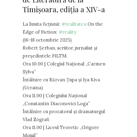
Timișoara, ediția a XIV-a
La limita ficțiunii:
#realitatea
On the
Edge of Fiction:
#reality
(16-18 octombrie 2025)
Robert Șerban, scriitor, jurnalist și
președintele FILTM.
Ora 10.00 | Colegiul Național „Carmen
Sylva”
Întâlnire cu Răzvan Țupa și Iya Kiva
(Ucraina)
Ora 11.00 | Colegiului Național
„Constantin Diaconovici Loga”
Întâlnire cu prozatorul și dramaturgul
Vlad Zografi
Ora 11.00 | Liceul Teoretic „Grigore
Moisil”