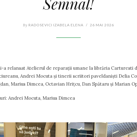
Semnal!
By
RADOSEVICI IZABELA ELENA
/
26 MAI 2026
i-a relansat Atelierul de reparații umane la librăria Carturesti d
uciureanu, Andrei Mocuta și tinerii scriitori paveldaniști Delia Co
dan, Marius Dimcea, Octavian Hrițcu, Dan Spătaru și Marian O
ipuri: Andrei Mocuta, Marius Dimcea