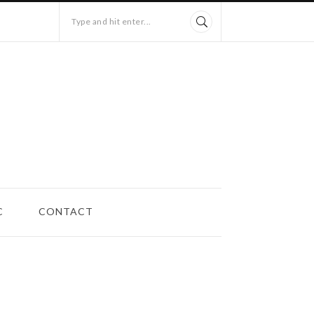
Type and hit enter...
C
CONTACT