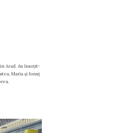
in Arad. Au însoțit-
stea, Maria și Ionuț
prea.