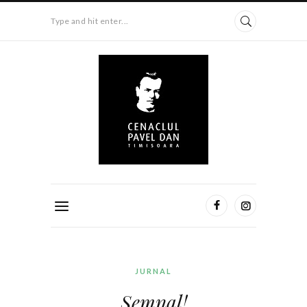
Type and hit enter...
JURNAL
Semnal!