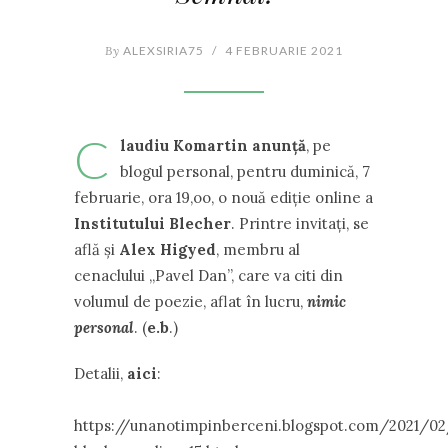
By
ALEXSIRIA75
/
4 FEBRUARIE 2021
C
laudiu Komartin anunță
, pe
blogul personal, pentru duminică, 7
februarie, ora 19,oo, o nouă ediție online a
Institutului Blecher
. Printre invitați, se
află și
Alex Higyed
, membru al
cenaclului ,,Pavel Dan”, care va citi din
volumul de poezie, aflat în lucru,
nimic
personal
. (
e.b
.)
Detalii,
aici
:
https://unanotimpinberceni.blogspot.com/2021/02/