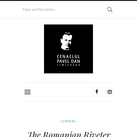
Type and hit enter...
JURNAL
The Romanian Riveter