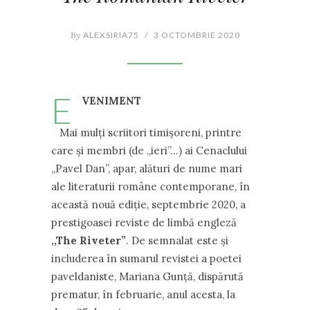
By
ALEXSIRIA75
/
3 OCTOMBRIE 2020
E
VENIMENT
Mai mulți scriitori timișoreni, printre
care și membri (de ,,ieri”…) ai Cenaclului
,,Pavel Dan”, apar, alături de nume mari
ale literaturii române contemporane, în
această nouă ediție, septembrie 2020, a
prestigoasei reviste de limbă engleză
,,The Riveter”
. De semnalat este și
includerea în sumarul revistei a poetei
paveldaniste, Mariana Gunță, dispărută
prematur, în februarie, anul acesta, la