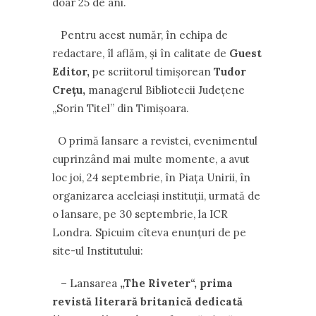
doar 25 de ani.
Pentru acest număr, în echipa de
redactare, îl aflăm, și în calitate de
Guest
Editor,
pe scriitorul timișorean
Tudor
Crețu,
managerul Bibliotecii Județene
,,Sorin Titel” din Timișoara.
O primă lansare a revistei, evenimentul
cuprinzând mai multe momente, a avut
loc joi, 24 septembrie, în Piața Unirii, în
organizarea aceleiași instituții, urmată de
o lansare, pe 30 septembrie, la ICR
Londra. Spicuim cîteva enunțuri de pe
site-ul Institutului:
– Lansarea
„The Riveter“, prima
revistă literară britanică dedicată