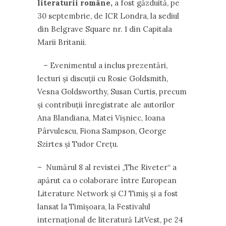
literaturii române,
a fost găzduită, pe
30 septembrie, de ICR Londra, la sediul
din Belgrave Square nr. 1 din Capitala
Marii Britanii.
– Evenimentul a inclus prezentări,
lecturi și discuții cu Rosie Goldsmith,
Vesna Goldsworthy, Susan Curtis, precum
și contribuții înregistrate ale autorilor
Ana Blandiana, Matei Vișniec, Ioana
Pârvulescu, Fiona Sampson, George
Szirtes și Tudor Crețu.
– Numărul 8 al revistei „The Riveter“ a
apărut ca o colaborare între European
Literature Network și CJ Timiș și a fost
lansat la Timișoara, la Festivalul
internațional de literatură LitVest, pe 24