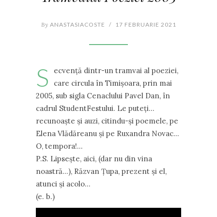
By
ANASTASIACOSTE
/
17 FEBRUARIE 2021
S
ecvență dintr-un tramvai al poeziei,
care circula în Timișoara, prin mai
2005, sub sigla Cenaclului Pavel Dan, în
cadrul StudentFestului. Le puteți…
recunoaște și auzi, citindu-și poemele, pe
Elena Vlădăreanu și pe Ruxandra Novac…
O, tempora!…
P.S. Lipsește, aici, (dar nu din vina
noastră…), Răzvan Țupa, prezent și el,
atunci și acolo…
(e. b.)