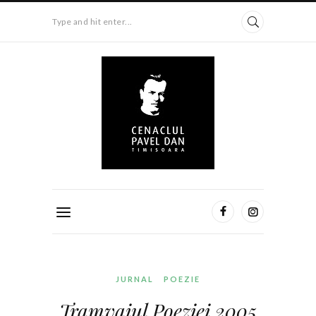
Type and hit enter...
JURNAL
POEZIE
Tramvaiul Poeziei 2005