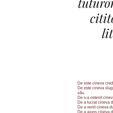
tuturo
citi
li
De este cineva cred
De este cineva slug
sãu.
De s-a ostenit cinev
De a lucrat cineva d
De a venit cineva d
De a ajuns cineva d