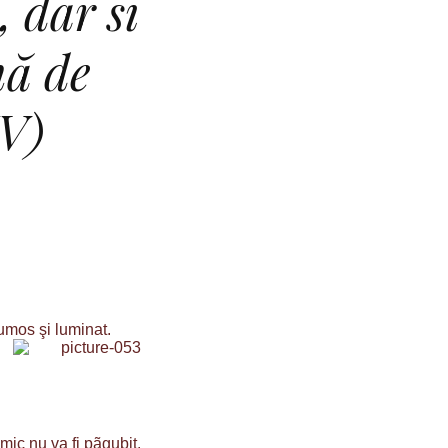
 dar si
nă de
IV)
umos şi luminat.
ic nu va fi pãgubit.