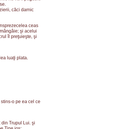
se.
erii, cãci darnic
l unsprezecelea ceas
i mângâie; şi acelui
ul îl preţuieşte, şi
ea luaţi plata.
stins-o pe ea cel ce
din Trupul Lui. şi
e Tine jos: