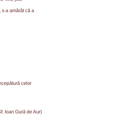
, s-a amãrât cã a
începãturã celor
Sf. Ioan Gură de Aur)