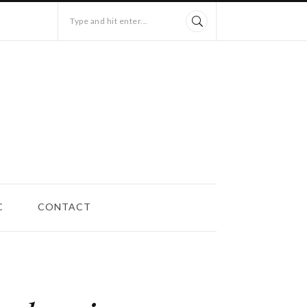
Type and hit enter...
C
CONTACT