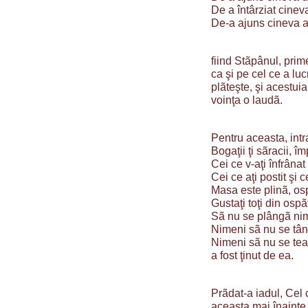
De a întârziat cine
De-a ajuns cineva ab
fiind Stãpânul, prim
ca şi pe cel ce a luc
plãteşte, şi acestuia 
voinţa o laudã.
Pentru aceasta, intra
Bogaţii ţi sãracii, î
Cei ce v-aţi înfrânat 
Cei ce aţi postit şi c
Masa este plinã, osp
Gustaţi toţi din ospã
Sã nu se plângã nime
Nimeni sã nu se tân
Nimeni sã nu se team
a fost ţinut de ea.
Prãdat-a iadul, Cel 
aceasta mai înainte 