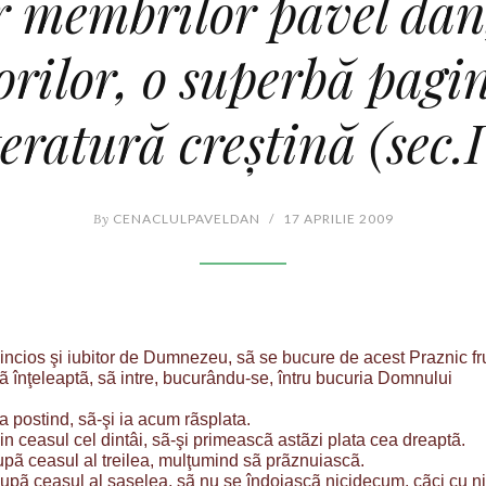
r membrilor pavel dan,
torilor, o superbă pagi
teratură creştină (sec.
By
CENACLULPAVELDAN
/
17 APRILIE 2009
incios şi iubitor de Dumnezeu, sã se bucure de acest Praznic fr
ã înţeleaptã, sã intre, bucurându-se, întru bucuria Domnului
a postind, sã-şi ia acum rãsplata.
in ceasul cel dintâi, sã-şi primeascã astãzi plata cea dreaptã.
upã ceasul al treilea, mulţumind sã prãznuiascã.
upã ceasul al şaselea, sã nu se îndoiascã nicidecum, cãci cu nim