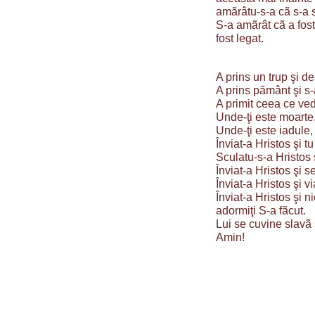
amãrâtu-s-a cã s-a s
S-a amãrât cã a fost
fost legat.
A prins un trup şi d
A prins pãmânt şi s-a
A primit ceea ce ve
Unde-ţi este moarte
Unde-ţi este iadule,
Înviat-a Hristos şi tu 
Sculatu-s-a Hristos ş
Înviat-a Hristos şi s
Înviat-a Hristos şi v
Înviat-a Hristos şi 
adormiţi S-a fãcut.
Lui se cuvine slavã ş
Amin!