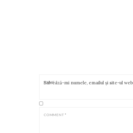
NAME
Salvează-mi numele, emailul și site-ul we
*
COMMENT
*