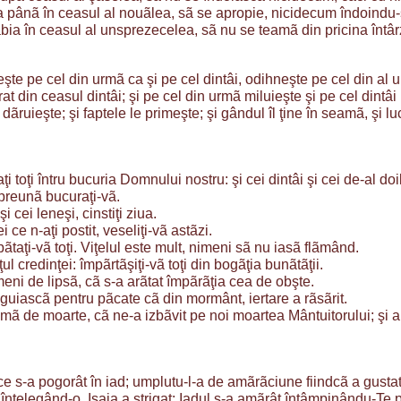
va pânã în ceasul al nouãlea, sã se apropie, nicidecum îndoindu-
ia în ceasul al unsprezecelea, sã nu se teamã din pricina întârzi
eşte pe cel din urmã ca şi pe cel dintâi, odihneşte pe cel din a
rat din ceasul dintâi; şi pe cel din urmã miluieşte şi pe cel dintâ
dãruieşte; şi faptele le primeşte; şi gândul îl ţine în seamã, şi lucr
ţi toţi întru bucuria Domnului nostru: şi cei dintâi şi cei de-al doil
mpreunã bucuraţi-vã.
şi cei leneşi, cinstiţi ziua.
ei ce n-aţi postit, veseliţi-vã astãzi.
ãtaţi-vã toţi. Viţelul este mult, nimeni sã nu iasã flãmând.
ţul credinţei: împãrtãşiţi-vã toţi din bogãţia bunãtãţii.
ni de lipsã, cã s-a arãtat împãrãţia cea de obşte.
guiascã pentru pãcate cã din mormânt, iertare a rãsãrit.
ã de moarte, cã ne-a izbãvit pe noi moartea Mântuitorului; şi a 
ce s-a pogorât în iad; umplutu-l-a de amãrãciune fiindcã a gustat 
înţelegând-o, Isaia a strigat: Iadul s-a amãrât întâmpinându-Te p