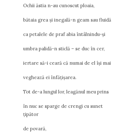
Ochii ăstia n-au cunoscut ploaia,
bătaia grea şi inegală-n geam sau fluidă
ca petalele de praf abia întâlnindu-şi
umbra palidă-n sticlă – se duc în cer,
iertare să-i ceară că numai de el îşi mai
veghează ei înfăţişarea.
Tot de-a lungul lor, leagănul meu prins
în nuc se sparge de crengi cu sunet
ţipător
de povară,