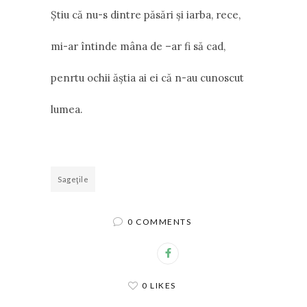
Ştiu că nu-s dintre păsări şi iarba, rece,
mi-ar întinde mâna de –ar fi să cad,
penrtu ochii ăştia ai ei că n-au cunoscut
lumea.
Sageţile
0 COMMENTS
0 LIKES