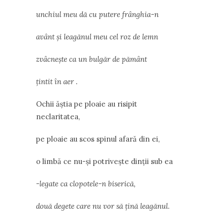
unchiul meu dă cu putere frânghia-n
avânt şi leagănul meu cel roz de lemn
zvâcneşte ca un bulgăr de pământ
ţintit în aer .
Ochii ăştia pe ploaie au risipit
neclaritatea,
pe ploaie au scos spinul afară din ei,
o limbă ce nu-şi potriveşte dinţii sub ea
-legate ca clopotele-n biserică,
două degete care nu vor să ţină leagănul
.