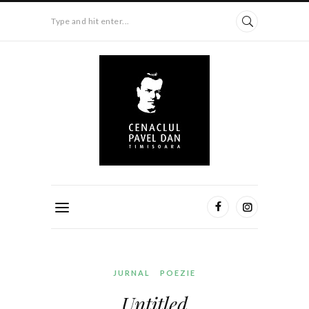
Type and hit enter...
JURNAL
POEZIE
Untitled