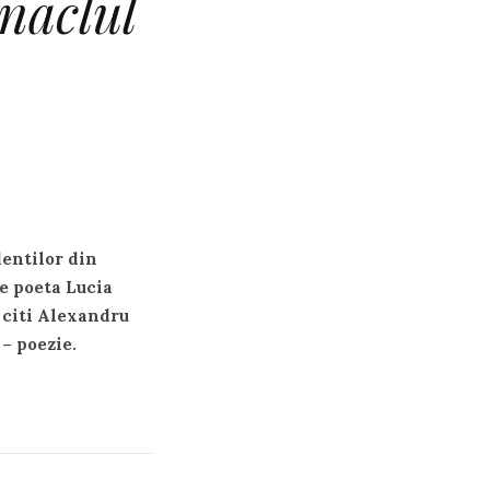
enaclul
dentilor din
e poeta Lucia
r citi Alexandru
– poezie.