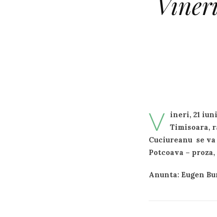
Vineri
V
ineri, 21 iu
Timisoara, 
Cuciureanu se va i
Potcoava – proza,
Anunta: Eugen Bun