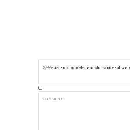
NAME
Salvează-mi numele, emailul și site-ul we
*
COMMENT
*