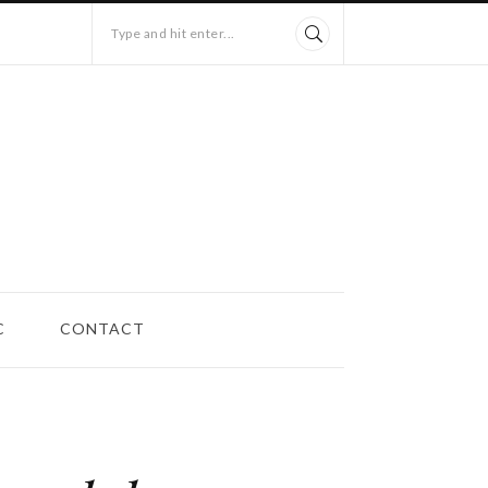
Type and hit enter...
C
CONTACT