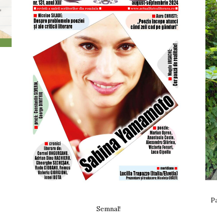
Pa
Semnal!