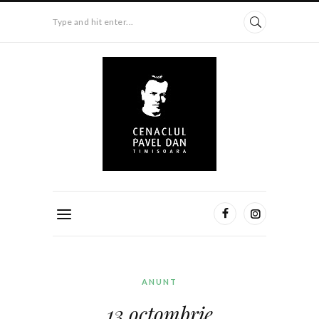
Type and hit enter...
ANUNT
13 octombrie