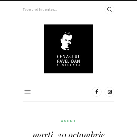
Type and hit enter...
ANUNT
marţi, 20 octombrie