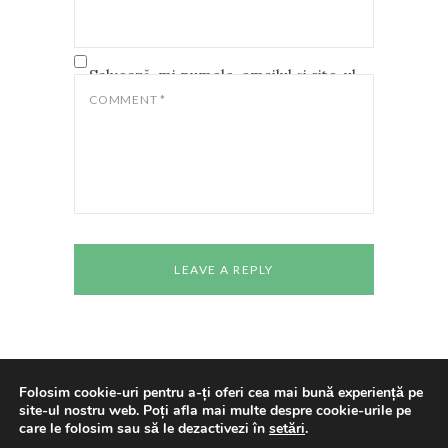
Salvează-mi numele, emailul și site-ul
web în acest navigator pentru data
COMMENT
*
viitoare când o să comentez.
Folosim cookie-uri pentru a-ți oferi cea mai bună experiență pe
site-ul nostru web. Poți afla mai multe despre cookie-urile pe
Copyright © 2024 All rights reserved
Casa de
care le folosim sau să le dezactivezi în
setări
.
Cultură a Studenților Timișoara
Made With