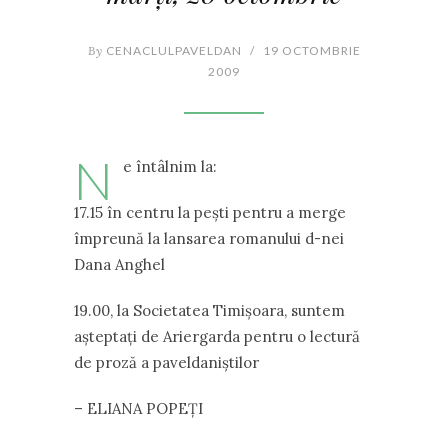
By
CENACLULPAVELDAN
/
19 OCTOMBRIE
2009
N
e întâlnim la:
17.15 în centru la peşti pentru a merge
împreună la lansarea romanului d-nei
Dana Anghel
19.00, la Societatea Timişoara, suntem
aşteptaţi de Ariergarda pentru o lectură
de proză a paveldaniştilor
– ELIANA POPEŢI