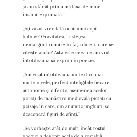
şi am sfârşit prin a mă lăsa, de mine
însămi, exprimată.”
„Aţi văzut vreodată ochii unui copil
bolnav? Gravitatea, tristeţea,
nemarginita uimire în faţa durerii care se
citeşte acolo? Asta este ceea ce am vrut
întotdeauna să exprim în poezie.”
„Am visat intotdeauna un text cu mai
multe nivele, perfect inteligibile fiecare,
autonome şi diferite, asemenea acelor
pereţi de mănăstire medievală pictaţi cu
peisaje în care, din anumite unghiuri, se
descoperă figuri de sfinţi.”
„Se vorbeşte atât de mult, încât rostul
poeziei a devenit acela de a restabili