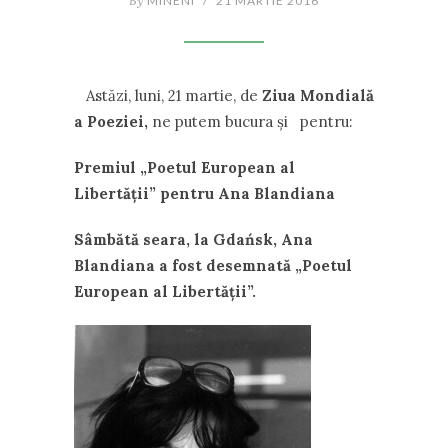
By
MINENI
/
21 MARTIE 2016
Astăzi, luni, 21 martie, de
Ziua Mondială
a Poeziei,
ne putem bucura şi pentru:
Premiul „Poetul European al
Libertă
ț
ii” pentru Ana
Blandiana
Sâmbătă seara, la Gdańsk, Ana
Blandiana a fost desemnată „Poetul
European al Libertă
ții”.