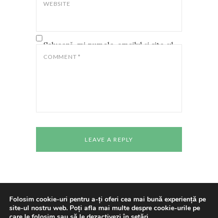
WEBSITE
Salvează-mi numele, emailul și site-ul
web în acest navigator pentru data
COMMENT
*
viitoare când o să comentez.
Folosim cookie-uri pentru a-ți oferi cea mai bună experiență pe
site-ul nostru web. Poți afla mai multe despre cookie-urile pe
Copyright © 2024 All rights reserved
Casa de
care le folosim sau să le dezactivezi în
setări
.