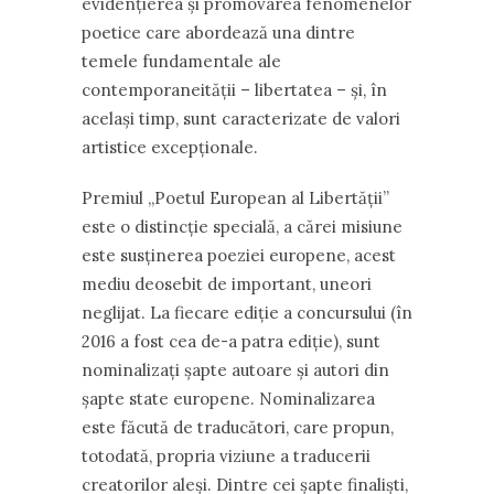
evidențierea și promovarea fenomenelor
poetice care abordează una dintre
temele fundamentale ale
contemporaneității – libertatea – și, în
același timp, sunt caracterizate de valori
artistice excepționale.
Premiul „Poetul European al Libertății”
este o distincție specială, a cărei misiune
este susținerea poeziei europene, acest
mediu deosebit de important, uneori
neglijat. La fiecare ediție a concursului (în
2016 a fost cea de-a patra ediție), sunt
nominalizați șapte autoare și autori din
șapte state europene. Nominalizarea
este făcută de traducători, care propun,
totodată, propria viziune a traducerii
creatorilor aleși. Dintre cei șapte finaliști,