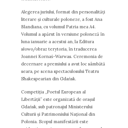
Alegerea juriului, format din personalități
literare și culturale poloneze, a fost Ana
Blandiana, cu volumul Patria mea A4.
Volumul a apărut în versiune poloneză în
luna ianuarie a acestui an, la Editura
słowo/obraz terytoria, în traducerea
Joannei Kornaś-Warwas. Ceremonia de
decernare a premiului a avut loc sâmbătă
seara, pe scena spectaculosului Teatru
Shakespearian din Gdańsk.
Competiția „Poetul European al
Libertății” este organizată de orașul
Gdańsk, sub patronajul Ministerului
Culturii și Patrimoniului Național din
Polonia. Scopul manifestării este