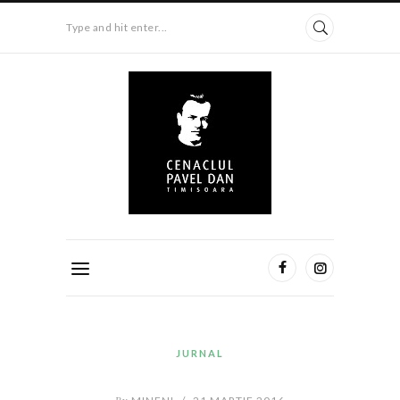
Type and hit enter...
JURNAL