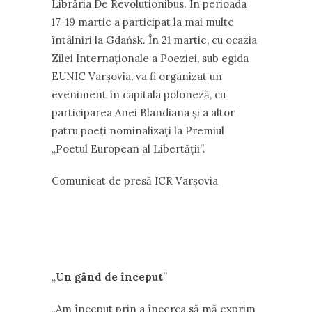
Librăria De Revolutionibus. În perioada
17-19 martie a participat la mai multe
întâlniri la Gdańsk. În 21 martie, cu ocazia
Zilei Internaționale a Poeziei, sub egida
EUNIC Varșovia, va fi organizat un
eveniment în capitala poloneză, cu
participarea Anei Blandiana și a altor
patru poeți nominalizați la Premiul
„Poetul European al Libertății”.
Comunicat de presă ICR Varșovia
,,
Un gând de început
”
„Am început prin a încerca să mă exprim